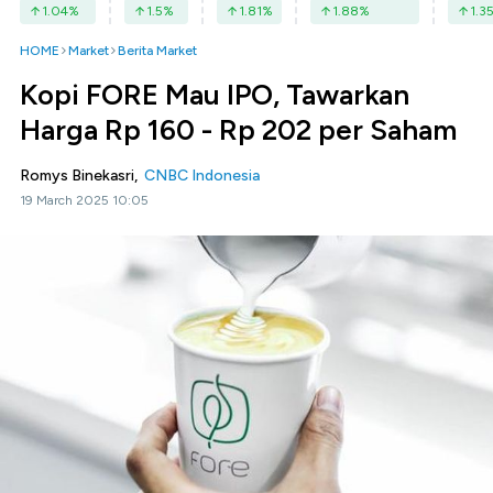
1.04
%
1.5
%
1.81
%
1.88
%
1.3
HOME
Market
Berita Market
Kopi FORE Mau IPO, Tawarkan
Harga Rp 160 - Rp 202 per Saham
Romys Binekasri,
CNBC Indonesia
19 March 2025 10:05