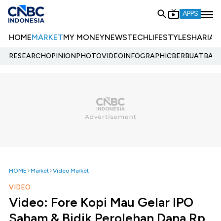
APPS
HOME
MARKET
MY MONEY
NEWS
TECH
LIFESTYLE
SHARIA
E
RESEARCH
OPINION
PHOTO
VIDEO
INFOGRAPHIC
BERBUATBAIK.
HOME
Market
Video Market
VIDEO
Video: Fore Kopi Mau Gelar IPO
Saham & Bidik Perolehan Dana Rp