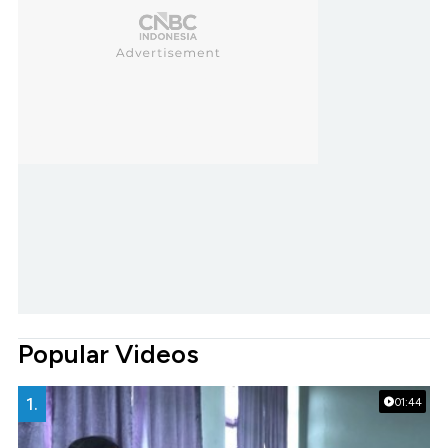
Popular Videos
1.
01:44