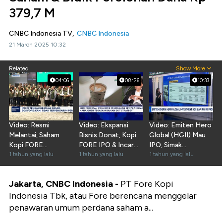
379,7 M
CNBC Indonesia TV,
CNBC Indonesia
21 March 2025 10:32
Related
Show More
04:06
08:26
10:33
Video: Resmi
Video: Ekspansi
Video: Emiten Hero
Melantai, Saham
Bisnis Donat, Kopi
Global (HGII) Mau
Kopi FORE
FORE IPO & Incar
IPO, Simak
Langsung ARA
1 tahun yang lalu
Dana Rp379 Miliar
1 tahun yang lalu
Prospeknya!
1 tahun yang lalu
Jakarta, CNBC Indonesia -
PT Fore Kopi
Indonesia Tbk, atau Fore berencana menggelar
penawaran umum perdana saham a...