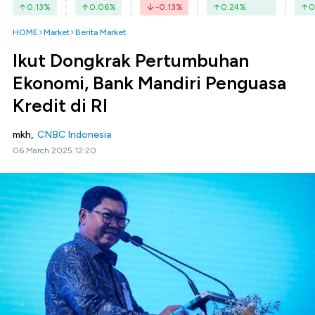
0.13
%
0.06
%
-0.13
%
0.24
%
0
HOME
Market
Berita Market
Ikut Dongkrak Pertumbuhan
Ekonomi, Bank Mandiri Penguasa
Kredit di RI
mkh,
CNBC Indonesia
06 March 2025 12:20