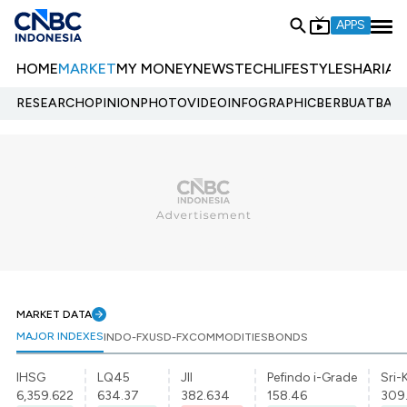
APPS
HOME
MARKET
MY MONEY
NEWS
TECH
LIFESTYLE
SHARIA
E
RESEARCH
OPINION
PHOTO
VIDEO
INFOGRAPHIC
BERBUATBAIK.
MARKET DATA
MAJOR INDEXES
INDO-FX
USD-FX
COMMODITIES
BONDS
IHSG
LQ45
JII
Pefindo i-Grade
Sri-
6,359.622
634.37
382.634
158.46
309