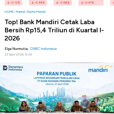
-0.12
%
-0.49
%
-0.68
%
-0.41
%
HOME
Market
Berita Market
Top! Bank Mandiri Cetak Laba
Bersih Rp15,4 Triliun di Kuartal I-
2026
Elga Nurmutia,
CNBC Indonesia
23 April 2026 12:26