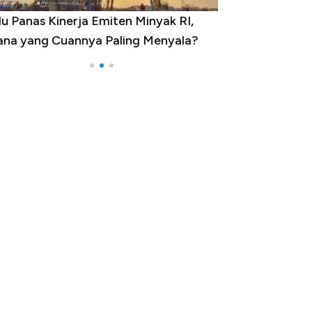
u Panas Kinerja Emiten Minyak RI,
10 Provinsi den
na yang Cuannya Paling Menyala?
Pengangguran Te