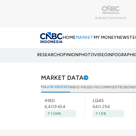
HOME
MARKET
MY MONEY
NEWS
TE
RESEARCH
OPINION
PHOTO
VIDEO
INFOGRAPHI
MARKET DATA
MAJOR INDEXES
INDO-FX
USD-FX
COMMODITIES
BOND
IHSG
LQ45
6,409.654
640.294
1.04
%
1.5
%