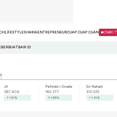
CH
LIFESTYLE
SHARIA
ENTREPRENEUR
CUAP CUAP CUAN
CNBC 
C
BERBUATBAIK.ID
S
JII
Pefindo i-Grade
Sri-Kehati
387.404
160.377
312.025
1.81
%
1.88
%
1.35
%