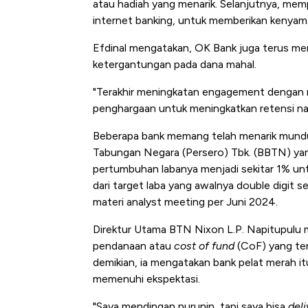
atau hadiah yang menarik. Selanjutnya, memp
internet banking, untuk memberikan kenyam
Efdinal mengatakan, OK Bank juga terus m
ketergantungan pada dana mahal.
"Terakhir meningkatan engagement dengan n
penghargaan untuk meningkatkan retensi na
Beberapa bank memang telah menarik mundur
Tabungan Negara (Persero) Tbk. (BBTN) yan
pertumbuhan labanya menjadi sekitar 1% unt
dari target laba yang awalnya double digit 
materi analyst meeting per Juni 2024.
Direktur Utama BTN Nixon L.P. Napitupulu
pendanaan atau
cost of fund
(CoF) yang ter
demikian, ia mengatakan bank pelat merah itu
memenuhi ekspektasi.
"Saya mendingan nurunin, tapi saya bisa
deli