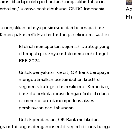
us dihadapi oleh perbankan hingga akhir tahun ini,
Kongo Tutup Keran Ekspor, Harga
Ad
erbaikan," ujarnya saat dihubungi CNBC Indonesia,
Tembaga Terbang ke Zona Berbahaya
Ma
enunjukkan adanya pesimisme dari beberapa bank
 merupakan refleksi dari tantangan ekonomi saat ini.
Efdinal memaparkan sejumlah strategi yang
ditempuh pihaknya untuk memenuhi target
RBB 2024.
Untuk penyaluran kredit, OK Bank berupaya
mengoptimalkan pertumbuhan kredit di
segmen strategis dan resilience. Kemudian,
bank itu berkolaborasi dengan fintech dan e-
commerce untuk memperluas akses
pembiayaan dan tabungan.
Untuk pendanaan, OK Bank melakukan
rogram tabungan dengan insentif seperti bonus bunga