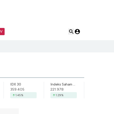
TV
IDX 30
Indeks Saham Syariah Indonesia
359.405
221.978
1.45
%
1.29
%