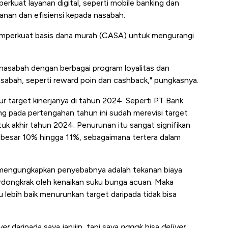
erkuat layanan digital, seperti mobile banking dan
anan dan efisiensi kepada nasabah.
emperkuat basis dana murah (CASA) untuk mengurangi
asabah dengan berbagai program loyalitas dan
sabah, seperti reward poin dan cashback," pungkasnya.
 target kinerjanya di tahun 2024. Seperti PT Bank
g pada pertengahan tahun ini sudah merevisi target
uk akhir tahun 2024. Penurunan itu sangat signifikan
sebesar 10% hingga 11%, sebagaimana tertera dalam
 mengungkapkan penyebabnya adalah tekanan biaya
dongkrak oleh kenaikan suku bunga acuan. Maka
 lebih baik menurunkan target daripada tidak bisa
ver
daripada saya janjiin, tapi saya
nggak
bisa
deliver
.