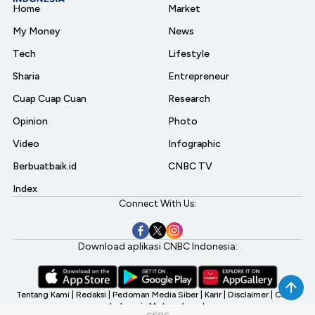
Home
Market
My Money
News
Tech
Lifestyle
Sharia
Entrepreneur
Cuap Cuap Cuan
Research
Opinion
Photo
Video
Infographic
Berbuatbaik.id
CNBC TV
Index
Connect With Us:
Download aplikasi CNBC Indonesia:
Tentang Kami
|
Redaksi
|
Pedoman Media Siber
|
Karir
|
Disclaimer
|
CNBC
Indonesia My Investment