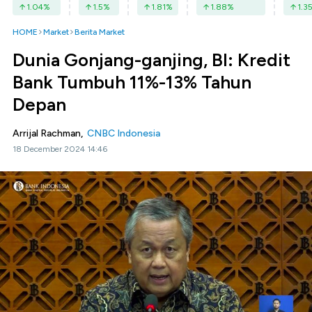
1.04
%
1.5
%
1.81
%
1.88
%
1.3
HOME
Market
Berita Market
Dunia Gonjang-ganjing, BI: Kredit
Bank Tumbuh 11%-13% Tahun
Depan
Arrijal Rachman,
CNBC Indonesia
18 December 2024 14:46