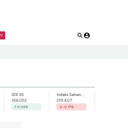
TV
IDX 30
Indeks Saham Syariah Indonesia
356.052
219.407
0.04
%
-0.17
%