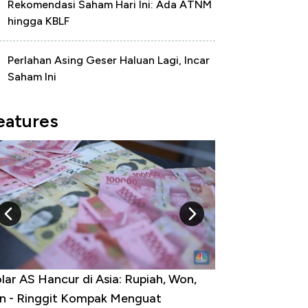
Rekomendasi Saham Hari Ini: Ada ATNM
hingga KBLF
Perlahan Asing Geser Haluan Lagi, Incar
Saham Ini
eatures
lar AS Hancur di Asia: Rupiah, Won,
Harga Emas Me
n - Ringgit Kompak Menguat
Jam, ke Level Te