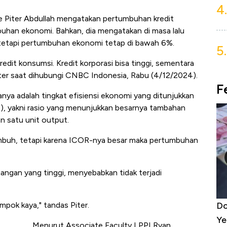
4.
te Piter Abdullah mengatakan pertumbuhan kredit
han ekonomi. Bahkan, dia mengatakan di masa lalu
tetapi pertumbuhan ekonomi tetap di bawah 6%.
5.
redit konsumsi. Kredit korporasi bisa tinggi, sementara
Piter saat dihubungi CNBC Indonesia, Rabu (4/12/2024).
F
nya adalah tingkat efisiensi ekonomi yang ditunjukkan
, yakni rasio yang menunjukkan besarnya tambahan
n satu unit output.
 tumbuh, tetapi karena ICOR-nya besar maka pertumbuhan
ngan yang tinggi, menyebabkan tidak terjadi
5 Raja Ekonomi Indonesia: Maaf, Gak
Do
pok kaya," tandas Piter.
Ada Jawa!
Ye
Menurut Associate Faculty LPPI Ryan