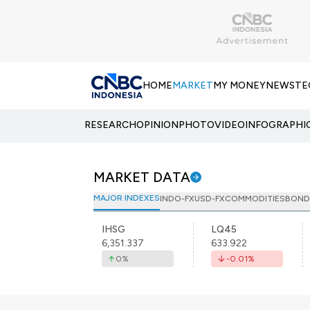
HOME
MARKET
MY MONEY
NEWS
TE
RESEARCH
OPINION
PHOTO
VIDEO
INFOGRAPHI
MARKET DATA
MAJOR INDEXES
INDO-FX
USD-FX
COMMODITIES
BOND
IHSG
LQ45
6,351.337
633.922
0
%
-0.01
%