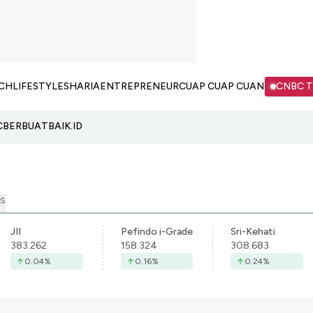
CH
LIFESTYLE
SHARIA
ENTREPRENEUR
CUAP CUAP CUAN
CNBC 
C
BERBUATBAIK.ID
S
JII
Pefindo i-Grade
Sri-Kehati
383.262
158.324
308.683
0.04
%
0.16
%
0.24
%