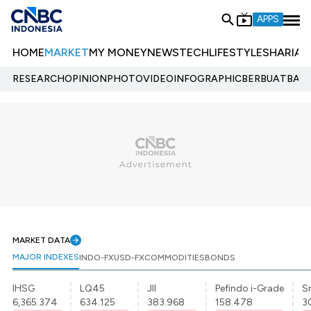
APPS
HOME
MARKET
MY MONEY
NEWS
TECH
LIFESTYLE
SHARIA
E
RESEARCH
OPINION
PHOTO
VIDEO
INFOGRAPHIC
BERBUATBAIK.
MARKET DATA
MAJOR INDEXES
INDO-FX
USD-FX
COMMODITIES
BONDS
IHSG
LQ45
JII
Pefindo i-Grade
Sr
6,365.374
634.125
383.968
158.478
3