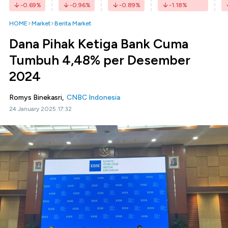
-0.69
%
-0.96
%
-0.89
%
-1.18
%
HOME
Market
Berita Market
Dana Pihak Ketiga Bank Cuma
Tumbuh 4,48% per Desember
2024
Romys Binekasri,
CNBC Indonesia
24 January 2025 17:32