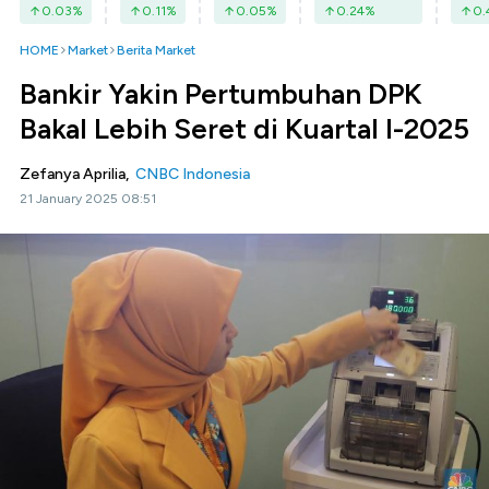
0.03
%
0.11
%
0.05
%
0.24
%
0.
HOME
Market
Berita Market
Bankir Yakin Pertumbuhan DPK
Bakal Lebih Seret di Kuartal I-2025
Zefanya Aprilia,
CNBC Indonesia
21 January 2025 08:51