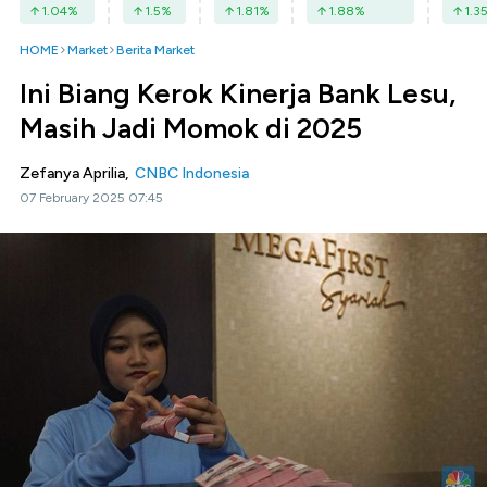
1.04
%
1.5
%
1.81
%
1.88
%
1.3
HOME
Market
Berita Market
Ini Biang Kerok Kinerja Bank Lesu,
Masih Jadi Momok di 2025
Zefanya Aprilia,
CNBC Indonesia
07 February 2025 07:45