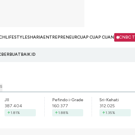
CH
LIFESTYLE
SHARIA
ENTREPRENEUR
CUAP CUAP CUAN
CNBC 
C
BERBUATBAIK.ID
S
JII
Pefindo i-Grade
Sri-Kehati
387.404
160.377
312.025
1.81
%
1.88
%
1.35
%