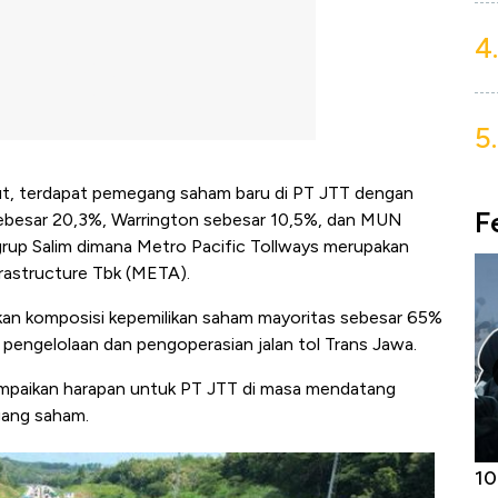
4.
5.
but, terdapat pemegang saham baru di PT JTT dengan
F
sebesar 20,3%, Warrington sebesar 10,5%, dan MUN
s grup Salim dimana Metro Pacific Tollways merupakan
astructure Tbk (META).
n komposisi kepemilikan saham mayoritas sebesar 65%
pengelolaan dan pengoperasian jalan tol Trans Jawa.
ampaikan harapan untuk PT JTT di masa mendatang
gang saham.
Harga
Adu Panas Kinerja Emiten Minyak RI,
10