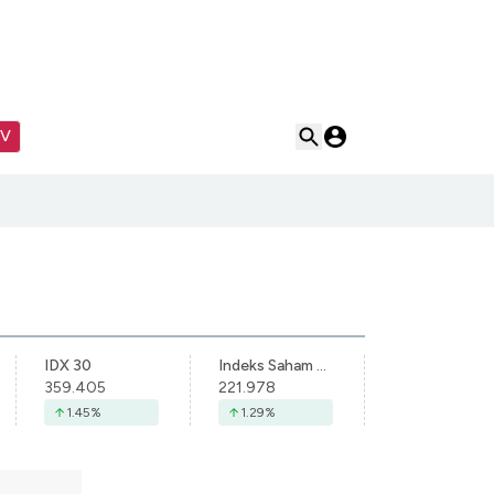
TV
IDX 30
Indeks Saham Syariah Indonesia
359.405
221.978
1.45
%
1.29
%