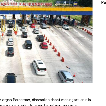
erbahaya
Mana yang Cuannya Paling Menyala?
Pe
 organ Perseroan, diharapkan dapat meningkatkan nilai
asi bisnis jalan tol yang berkelanjutan serta