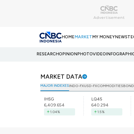
HOME
MARKET
MY MONEY
NEWS
TE
RESEARCH
OPINION
PHOTO
VIDEO
INFOGRAPHI
MARKET DATA
MAJOR INDEXES
INDO-FX
USD-FX
COMMODITIES
BOND
IHSG
LQ45
6,409.654
640.294
1.04
%
1.5
%