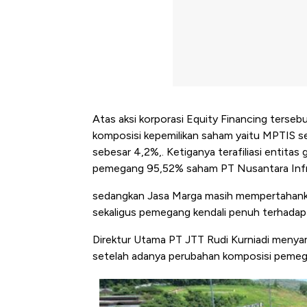
Atas aksi korporasi Equity Financing terse
komposisi kepemilikan saham yaitu MPTIS 
sebesar 4,2%,. Ketiganya terafiliasi entita
pemegang 95,52% saham PT Nusantara Infr
sedangkan Jasa Marga masih mempertahanka
sekaligus pemegang kendali penuh terhadap 
Direktur Utama PT JTT Rudi Kurniadi meny
setelah adanya perubahan komposisi peme
Kongo Tutup Keran Ekspor, 