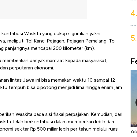
4.
 kontribusi Waskita yang cukup signifikan yakni
5.
a, meliputi Tol Kanci Pejagan, Pejagan Pemalang, Tol
g panjangnya mencapai 200 kilometer (km).
F
isa memberikan banyak manfaat kepada masyarakat,
 dan perputaran ekonomi.
anan lintas Jawa ini bisa memakan waktu 10 sampai 12
aktu tempuh bisa dipotong menjadi lima hingga enam jam
berikan Waskita pada sisi fiskal perpajakan. Kemudian, dari
askita telah berkontribusi dalam memberikan lebih dari
nomi sekitar Rp 500 miliar lebih per tahun melalui ruas
Harga
Adu Panas Kinerja Emiten Minyak RI,
10