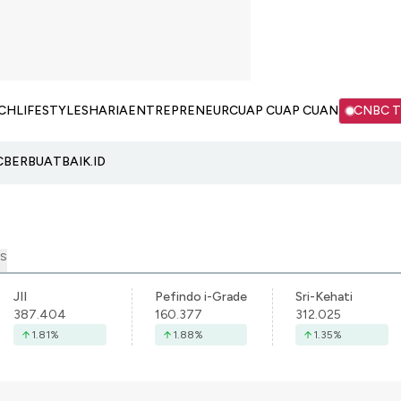
CH
LIFESTYLE
SHARIA
ENTREPRENEUR
CUAP CUAP CUAN
CNBC 
C
BERBUATBAIK.ID
S
JII
Pefindo i-Grade
Sri-Kehati
387.404
160.377
312.025
1.81
%
1.88
%
1.35
%