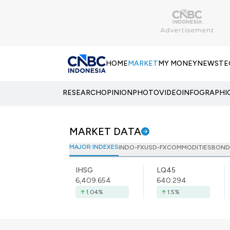
HOME
MARKET
MY MONEY
NEWS
TE
RESEARCH
OPINION
PHOTO
VIDEO
INFOGRAPHI
MARKET DATA
MAJOR INDEXES
INDO-FX
USD-FX
COMMODITIES
BOND
IHSG
LQ45
6,409.654
640.294
1.04
%
1.5
%