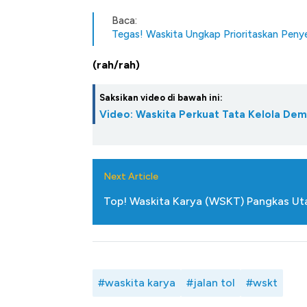
Baca:
Tegas! Waskita Ungkap Prioritaskan Peny
(rah/rah)
Saksikan video di bawah ini:
Video: Waskita Perkuat Tata Kelola Dem
Next Article
Top! Waskita Karya (WSKT) Pangkas Uta
#waskita karya
#jalan tol
#wskt