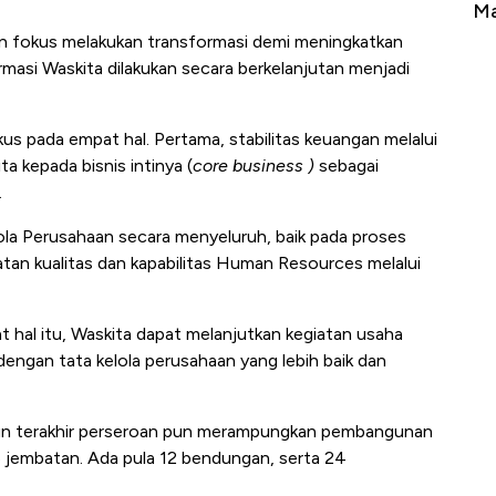
erbahaya
Mana yang Cuannya Paling Menyala?
Pe
n fokus melakukan transformasi demi meningkatkan
ormasi Waskita dilakukan secara berkelanjutan menjadi
us pada empat hal. Pertama, stabilitas keuangan melalui
a kepada bisnis intinya (
core business )
sebagai
.
ola Perusahaan secara menyeluruh, baik pada proses
an kualitas dan kapabilitas Human Resources melalui
 hal itu, Waskita dapat melanjutkan kegiatan usaha
 dengan tata kelola perusahaan yang lebih baik dan
 tahun terakhir perseroan pun merampungkan pembangunan
6 jembatan. Ada pula 12 bendungan, serta 24