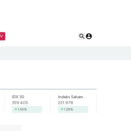
TV
IDX 30
Indeks Saham Syariah Indonesia
359.405
221.978
1.45
%
1.29
%