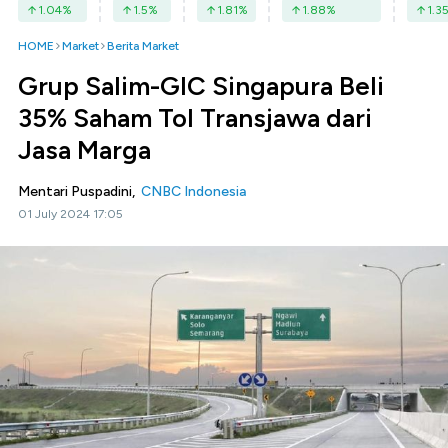
1.04
%
1.5
%
1.81
%
1.88
%
1.3
HOME
Market
Berita Market
Grup Salim-GIC Singapura Beli
35% Saham Tol Transjawa dari
Jasa Marga
Mentari Puspadini,
CNBC Indonesia
01 July 2024 17:05