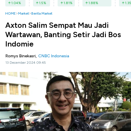
1.04
%
1.5
%
1.81
%
1.88
%
1.3
HOME
Market
Berita Market
Axton Salim Sempat Mau Jadi
Wartawan, Banting Setir Jadi Bos
Indomie
Romys Binekasri,
CNBC Indonesia
13 December 2024 09:45