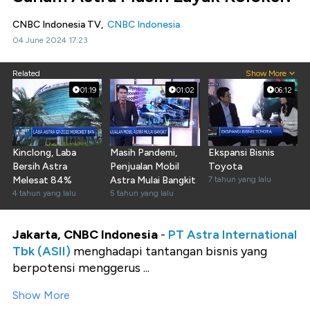
CNBC Indonesia TV,
CNBC Indonesia
04 June 2024 17:23
Related
Show More
01:19
01:02
06:12
Kinclong, Laba
Masih Pandemi,
Ekspansi Bisnis
Bersih Astra
Penjualan Mobil
Toyota
Melesat 84%
Astra Mulai Bangkit
7 tahun yang lalu
4 tahun yang lalu
5 tahun yang lalu
Jakarta, CNBC Indonesia
-
PT Astra International
Tbk (ASII)
menghadapi tantangan bisnis yang
berpotensi menggerus ...
Show More