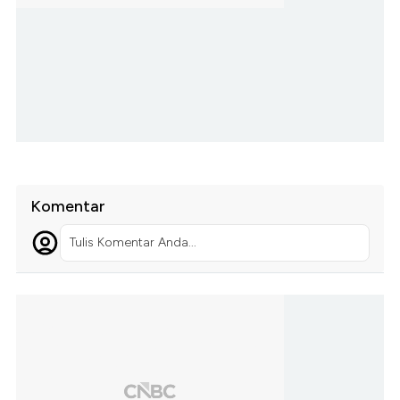
Komentar
Tulis Komentar Anda...