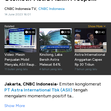
CNBC Indonesia TV,
CNBC Indonesia
14 June 2023 16:01
Related
Show More
09:39
01:19
01:40
Video: Mesin
Kinclong, Laba
Astra International
Penjualan Mobil
Bersih Astra
Anggarkan Capex
Menyala, ASII Raup
Melesat 84%
Rp 30 Triliun
Untung Besar?
11 bulan yang lalu
4 tahun yang lalu
7 tahun yang lalu
Jakarta, CNBC Indonesia-
Emiten konglomerat
PT Astra International Tbk (ASII)
tengah
mengalami momentum positif ta...
Show More