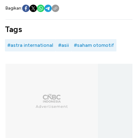
Bagikan:
Tags
#astra international
#asii
#saham otomotif