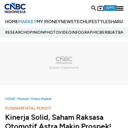
APPS
HOME
MARKET
MY MONEY
NEWS
TECH
LIFESTYLE
SHARIA
E
RESEARCH
OPINION
PHOTO
VIDEO
INFOGRAPHIC
BERBUATBAIK.
HOME
Market
Video Market
FUNDAMENTAL PUNDIT
Kinerja Solid, Saham Raksasa
Otomotif Astra Makin Prospek!