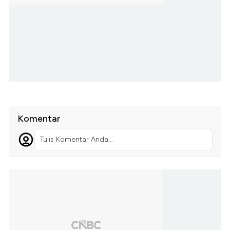
Komentar
Tulis Komentar Anda...