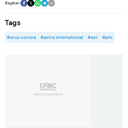
Bagikan:
Tags
#virus corona
#astra international
#asii
#pmi