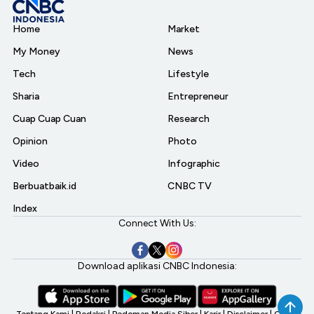
Home
Market
My Money
News
Tech
Lifestyle
Sharia
Entrepreneur
Cuap Cuap Cuan
Research
Opinion
Photo
Video
Infographic
Berbuatbaik.id
CNBC TV
Index
Connect With Us:
Download aplikasi CNBC Indonesia:
Tentang Kami
|
Redaksi
|
Pedoman Media Siber
|
Karir
|
Disclaimer
|
CNBC