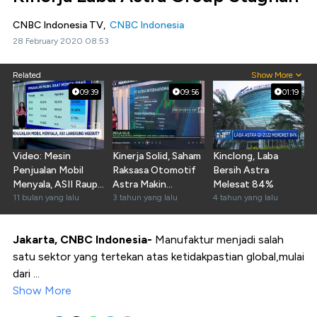
CNBC Indonesia TV,
CNBC Indonesia
28 February 2020 08:53
Related
Show More
09:39
09:56
01:19
Video: Mesin
Kinerja Solid, Saham
Kinclong, Laba
Penjualan Mobil
Raksasa Otomotif
Bersih Astra
Menyala, ASII Raup
Astra Makin
Melesat 84%
Untung Besar?
11 bulan yang lalu
Prospek!
3 tahun yang lalu
4 tahun yang lalu
Jakarta, CNBC Indonesia-
Manufaktur menjadi salah
satu sektor yang tertekan atas ketidakpastian global,mulai
dari ...
Show More