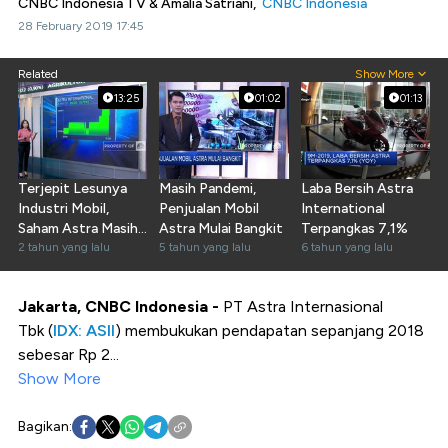
CNBC Indonesia TV & Amalia Satriani,
CNBC Indonesia
28 February 2019 17:45
Related
Show More
13:25
01:02
01:13
Terjepit Lesunya
Masih Pandemi,
Laba Bersih Astra
Industri Mobil,
Penjualan Mobil
International
Saham Astra Masih
Astra Mulai Bangkit
Terpangkas 7,1%
Layak Koleksi?
2 tahun yang lalu
5 tahun yang lalu
6 tahun yang lalu
Jakarta, CNBC Indonesia -
PT Astra Internasional
Tbk (
IDX: ASII
) membukukan pendapatan sepanjang 2018
sebesar Rp 2...
Show More
Bagikan: