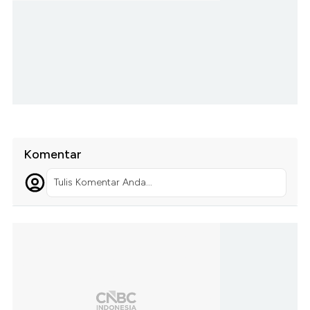
Komentar
Tulis Komentar Anda...