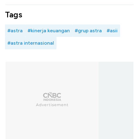
Tags
#astra
#kinerja keuangan
#grup astra
#asii
#astra internasional