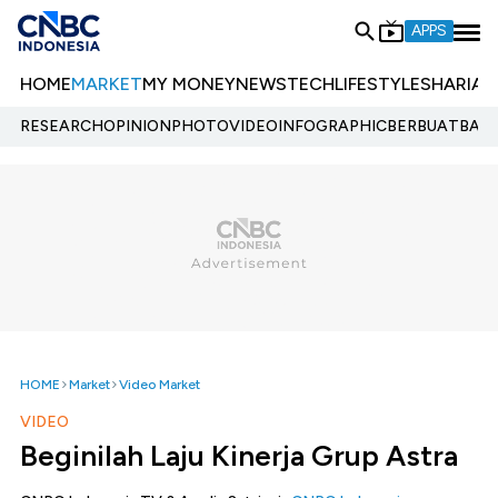
APPS
HOME
MARKET
MY MONEY
NEWS
TECH
LIFESTYLE
SHARIA
E
RESEARCH
OPINION
PHOTO
VIDEO
INFOGRAPHIC
BERBUATBAIK.
HOME
Market
Video Market
VIDEO
Beginilah Laju Kinerja Grup Astra