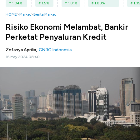
1.04
%
1.5
%
1.81
%
1.88
%
1.3
HOME
Market
Berita Market
Risiko Ekonomi Melambat, Bankir
Perketat Penyaluran Kredit
Zefanya Aprilia,
CNBC Indonesia
16 May 2024 08:40