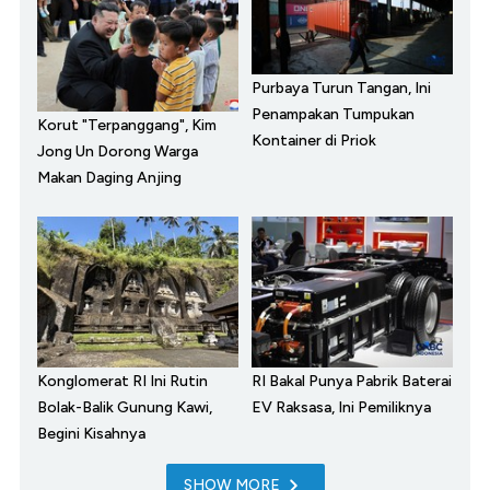
Purbaya Turun Tangan, Ini
Penampakan Tumpukan
Korut "Terpanggang", Kim
Kontainer di Priok
Jong Un Dorong Warga
Makan Daging Anjing
Konglomerat RI Ini Rutin
RI Bakal Punya Pabrik Baterai
Bolak-Balik Gunung Kawi,
EV Raksasa, Ini Pemiliknya
Begini Kisahnya
SHOW MORE