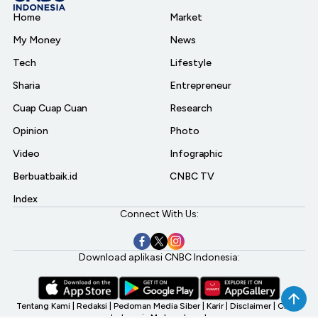
Home
Market
My Money
News
Tech
Lifestyle
Sharia
Entrepreneur
Cuap Cuap Cuan
Research
Opinion
Photo
Video
Infographic
Berbuatbaik.id
CNBC TV
Index
Connect With Us:
Download aplikasi CNBC Indonesia:
Tentang Kami
|
Redaksi
|
Pedoman Media Siber
|
Karir
|
Disclaimer
|
CNBC
Indonesia My Investment