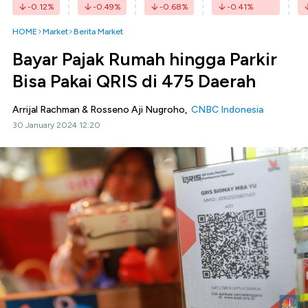
-0.12
%
-0.49
%
-0.68
%
-0.41
%
HOME
Market
Berita Market
Bayar Pajak Rumah hingga Parkir
Bisa Pakai QRIS di 475 Daerah
Arrijal Rachman & Rosseno Aji Nugroho,
CNBC Indonesia
30 January 2024 12:20