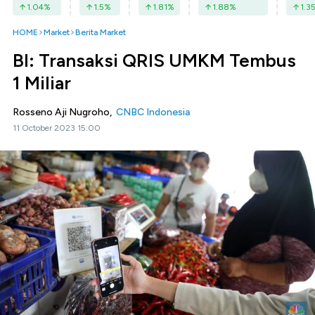
1.04
%
1.5
%
1.81
%
1.88
%
1.3
HOME
Market
Berita Market
BI: Transaksi QRIS UMKM Tembus
1 Miliar
Rosseno Aji Nugroho,
CNBC Indonesia
11 October 2023 15:00