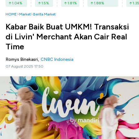
1.04
%
1.5
%
1.81
%
1.88
%
1.3
HOME
Market
Berita Market
Kabar Baik Buat UMKM! Transaksi
di Livin' Merchant Akan Cair Real
Time
Romys Binekasri,
CNBC Indonesia
07 August 2025 17:50