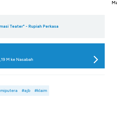
Tembaga Terbang ke Zona Berbahaya
Ma
masi Teater" - Rupiah Perkasa
,19 M ke Nasabah
miputera
#ajb
#klaim