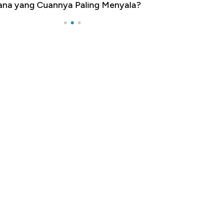
na yang Cuannya Paling Menyala?
Pengangguran Te