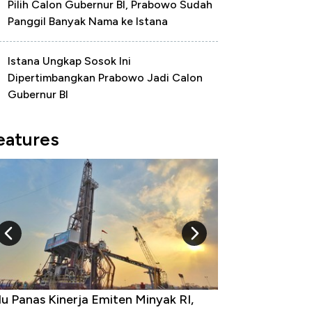
Pilih Calon Gubernur BI, Prabowo Sudah
Panggil Banyak Nama ke Istana
Istana Ungkap Sosok Ini
Dipertimbangkan Prabowo Jadi Calon
Gubernur BI
eatures
u Panas Kinerja Emiten Minyak RI,
10 Provinsi den