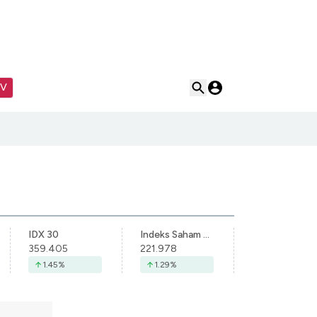
TV
IDX 30
Indeks Saham Syariah Indonesia
359.405
221.978
1.45
%
1.29
%