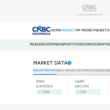
HOME
MARKET
MY MONEY
NEWS
TE
RESEARCH
OPINION
PHOTO
VIDEO
INFOGRAPHI
MARKET DATA
MAJOR INDEXES
INDO-FX
USD-FX
COMMODITIES
BOND
IHSG
LQ45
6,409.654
640.294
1.04
%
1.5
%