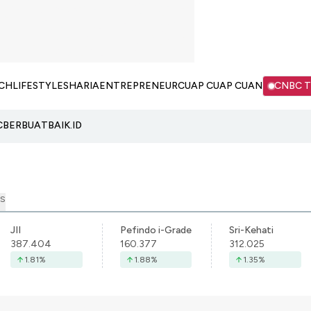
CH
LIFESTYLE
SHARIA
ENTREPRENEUR
CUAP CUAP CUAN
CNBC 
C
BERBUATBAIK.ID
S
JII
Pefindo i-Grade
Sri-Kehati
387.404
160.377
312.025
1.81
%
1.88
%
1.35
%