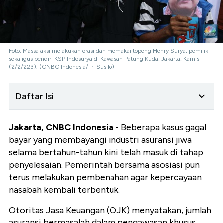
Foto: Massa aksi melakukan orasi dan memakai topeng Henry Surya, pemilik
sekaligus pendiri KSP Indosurya di Kawasan Patung Kuda, Jakarta, Kamis
(2/2/223). (CNBC Indonesia/Tri Susilo)
Daftar Isi
Jakarta, CNBC Indonesia
- Beberapa kasus gagal
bayar yang membayangi industri asuransi jiwa
selama bertahun-tahun kini telah masuk di tahap
penyelesaian. Pemerintah bersama asosiasi pun
terus melakukan pembenahan agar kepercayaan
nasabah kembali terbentuk.
Otoritas Jasa Keuangan (OJK) menyatakan, jumlah
asuransi bermasalah dalam pengawasan khusus