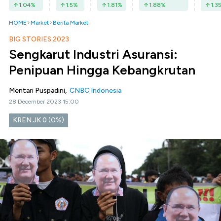
1.04
%
1.5
%
1.81
%
1.88
%
1.3
HOME
Market
Berita Market
BIG STORIES 2023
Sengkarut Industri Asuransi:
Penipuan Hingga Kebangkrutan
Mentari Puspadini,
CNBC Indonesia
28 December 2023 15:00
KREN.JK
0
(0%)