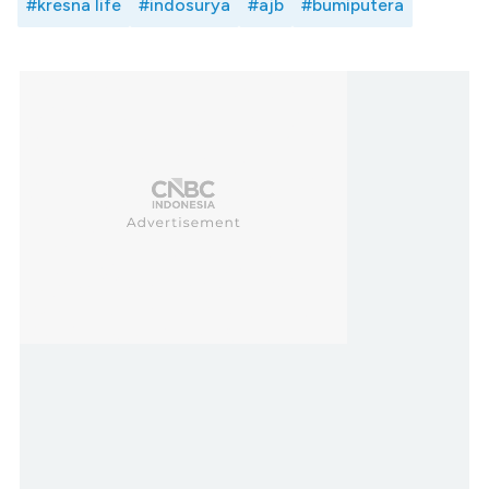
#kresna life
#indosurya
#ajb
#bumiputera