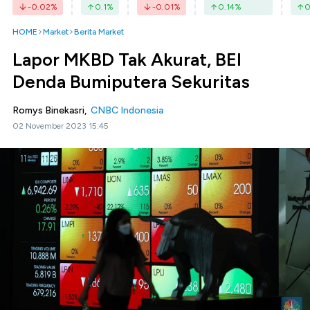
-0.02
%
0.1
%
-0.01
%
0.14
%
0
HOME
Market
Berita Market
Lapor MKBD Tak Akurat, BEI
Denda Bumiputera Sekuritas
Romys Binekasri,
CNBC Indonesia
02 November 2023 15:45