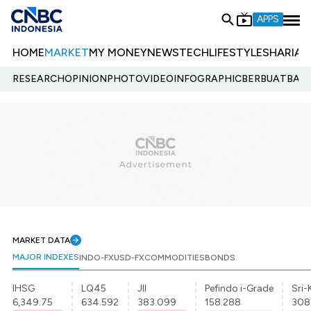
APPS
HOME
MARKET
MY MONEY
NEWS
TECH
LIFESTYLE
SHARIA
E
RESEARCH
OPINION
PHOTO
VIDEO
INFOGRAPHIC
BERBUATBAIK.
MARKET DATA
MAJOR INDEXES
INDO-FX
USD-FX
COMMODITIES
BONDS
IHSG
LQ45
JII
Pefindo i-Grade
Sri-
6,349.75
634.592
383.099
158.288
308