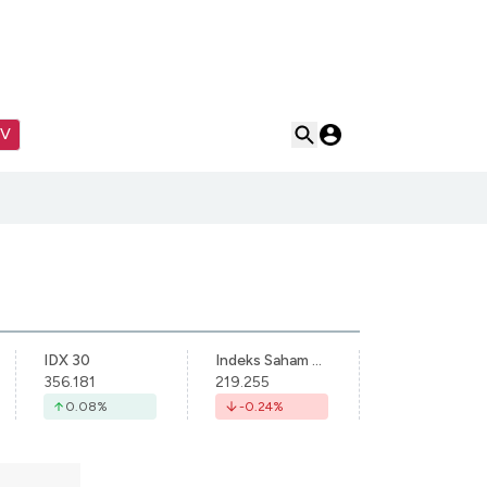
TV
IDX 30
Indeks Saham Syariah Indonesia
356.181
219.255
0.08
%
-0.24
%