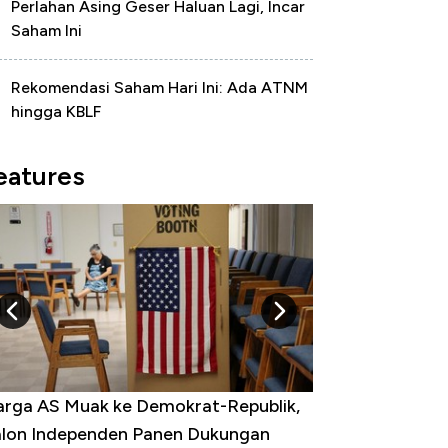
Perlahan Asing Geser Haluan Lagi, Incar
Saham Ini
Rekomendasi Saham Hari Ini: Ada ATNM
hingga KBLF
eatures
k Perlu Bom Nuklir, Iran Punya Senjata
ng Bikin Dunia Ketar-Ketir