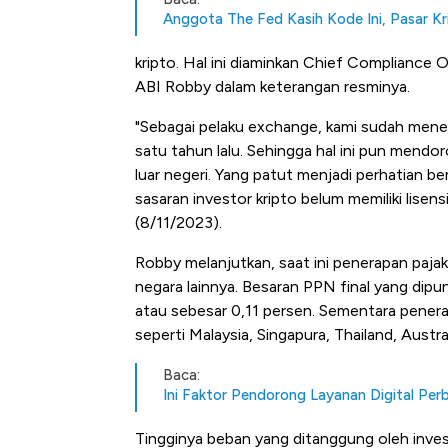
Anggota The Fed Kasih Kode Ini, Pasar K
kripto. Hal ini diaminkan Chief Compliance
ABI Robby dalam keterangan resminya.
"Sebagai pelaku exchange, kami sudah mener
satu tahun lalu. Sehingga hal ini pun mendor
luar negeri. Yang patut menjadi perhatian b
sasaran investor kripto belum memiliki lisens
(8/11/2023).
Robby melanjutkan, saat ini penerapan pajak
negara lainnya. Besaran PPN final yang dipu
atau sebesar 0,11 persen. Sementara penera
seperti Malaysia, Singapura, Thailand, Austral
Baca:
Ini Faktor Pendorong Layanan Digital Per
Harga Emas Mengamuk 4% d
Jam, ke Level Tertinggi 50 Ha
Tingginya beban yang ditanggung oleh invest