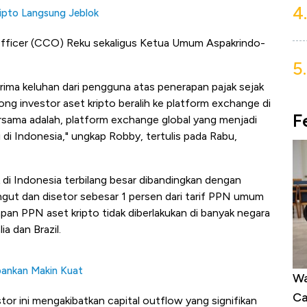
4.
ripto Langsung Jeblok
 Officer (CCO) Reku sekaligus Ketua Umum Aspakrindo-
5.
ima keluhan dari pengguna atas penerapan pajak sejak
ong investor aset kripto beralih ke platform exchange di
F
ersama adalah, platform exchange global yang menjadi
i di Indonesia," ungkap Robby, tertulis pada Rabu,
 di Indonesia terbilang besar dibandingkan dengan
ngut dan disetor sebesar 1 persen dari tarif PPN umum
pan PPN aset kripto tidak diberlakukan di banyak negara
ia dan Brazil.
bankan Makin Kuat
alam 24
Warga AS Muak ke Demokrat-Republik,
Ta
ri!
Calon Independen Panen Dukungan
ya
or ini mengakibatkan capital outflow yang signifikan