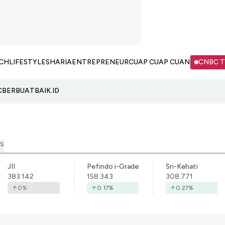
CH
LIFESTYLE
SHARIA
ENTREPRENEUR
CUAP CUAP CUAN
CNBC 
C
BERBUATBAIK.ID
S
JII
Pefindo i-Grade
Sri-Kehati
383.142
158.343
308.771
0
%
0.17
%
0.27
%