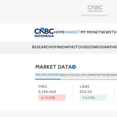
HOME
MARKET
MY MONEY
NEWS
TE
RESEARCH
OPINION
PHOTO
VIDEO
INFOGRAPHI
MARKET DATA
MAJOR INDEXES
INDO-FX
USD-FX
COMMODITIES
BOND
IHSG
LQ45
6,346.464
634.24
-0.07
%
0.04
%