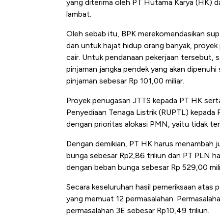
yang diterima oleh PT Hutama Karya (HK) d
lambat.
Oleh sebab itu, BPK merekomendasikan su
dan untuk hajat hidup orang banyak, proye
cair. Untuk pendanaan pekerjaan tersebut,
pinjaman jangka pendek yang akan dipenuhi 
pinjaman sebesar Rp 101,00 miliar.
Proyek penugasan JTTS kepada PT HK sert
Penyediaan Tenaga Listrik (RUPTL) kepada P
dengan prioritas alokasi PMN, yaitu tidak 
Dengan demikian, PT HK harus menambah jum
bunga sebesar Rp2,86 triliun dan PT PLN ha
dengan beban bunga sebesar Rp 529,00 mili
Secara keseluruhan hasil pemeriksaan at
yang memuat 12 permasalahan. Permasalahan
permasalahan 3E sebesar Rp10,49 triliun.