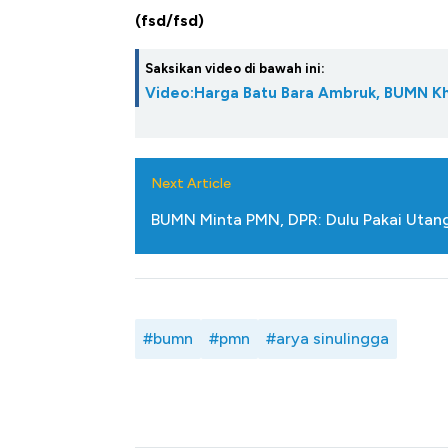
(fsd/fsd)
Saksikan video di bawah ini:
Video:Harga Batu Bara Ambruk, BUMN Kh
Next Article
BUMN Minta PMN, DPR: Dulu Pakai Utang
#bumn
#pmn
#arya sinulingga