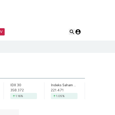
TV
IDX 30
Indeks Saham Syariah Indonesia
358.372
221.471
1.16
%
1.05
%