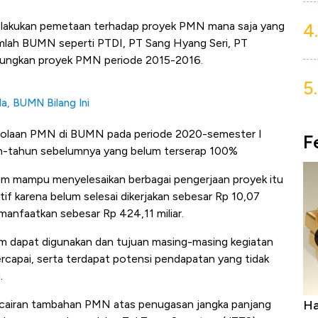
4.
melakukan pemetaan terhadap proyek PMN mana saja yang
umlah BUMN seperti PTDI, PT Sang Hyang Seri, PT
pungkan proyek PMN periode 2015-2016.
5.
a, BUMN Bilang Ini
gelolaan PMN di BUMN pada periode 2020-semester I
F
n-tahun sebelumnya yang belum terserap 100%
um mampu menyelesaikan berbagai pengerjaan proyek itu
uktif karena belum selesai dikerjakan sebesar Rp 10,07
imanfaatkan sebesar Rp 424,11 miliar.
lum dapat digunakan dan tujuan masing-masing kegiatan
tercapai, serta terdapat potensi pendapatan yang tidak
.
Harga Batu Bara Bangkit, Ada Kabar
Ha
pencairan tambahan PMN atas penugasan jangka panjang