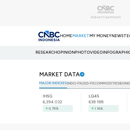
HOME
MARKET
MY MONEY
NEWS
TE
RESEARCH
OPINION
PHOTO
VIDEO
INFOGRAPHI
MARKET DATA
MAJOR INDEXES
INDO-FX
USD-FX
COMMODITIES
BOND
IHSG
LQ45
6,394.032
638.188
0.79
%
1.16
%