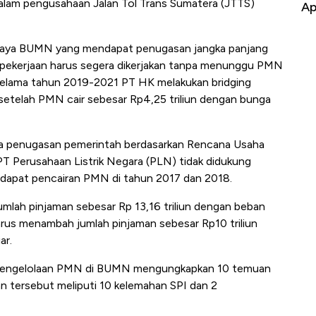
alam pengusahaan Jalan Tol Trans Sumatera (JTTS)
Baik Buat Pengusaha RI
Ap
paya BUMN yang mendapat penugasan jangka panjang
k pekerjaan harus segera dikerjakan tanpa menunggu PMN
 selama tahun 2019-2021 PT HK melakukan bridging
setelah PMN cair sebesar Rp4,25 triliun dengan bunga
a penugasan pemerintah berdasarkan Rencana Usaha
T Perusahaan Listrik Negara (PLN) tidak didukung
terdapat pencairan PMN di tahun 2017 dan 2018.
lah pinjaman sebesar Rp 13,16 triliun dengan beban
rus menambah jumlah pinjaman sebesar Rp10 triliun
ar.
as pengelolaan PMN di BUMN mengungkapkan 10 temuan
 tersebut meliputi 10 kelemahan SPI dan 2