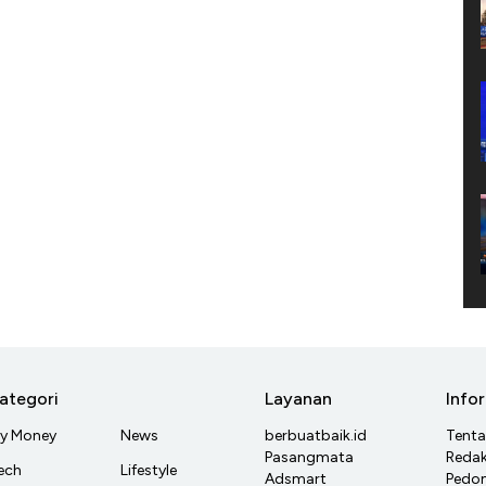
ategori
Layanan
Info
y Money
News
berbuatbaik.id
Tent
Pasangmata
Redak
ech
Lifestyle
Adsmart
Pedom