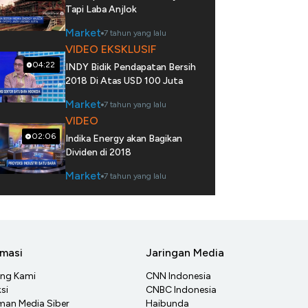
Tapi Laba Anjlok
Market
7 tahun yang lalu
VIDEO EKSKLUSIF
04:22
INDY Bidik Pendapatan Bersih
2018 Di Atas USD 100 Juta
Market
7 tahun yang lalu
VIDEO
02:06
Indika Energy akan Bagikan
Dividen di 2018
Market
7 tahun yang lalu
rmasi
Jaringan Media
ang Kami
CNN Indonesia
si
CNBC Indonesia
an Media Siber
Haibunda