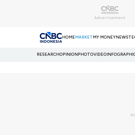
HOME
MARKET
MY MONEY
NEWS
TE
RESEARCH
OPINION
PHOTO
VIDEO
INFOGRAPHI