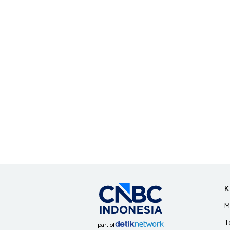
K
M
T
part of