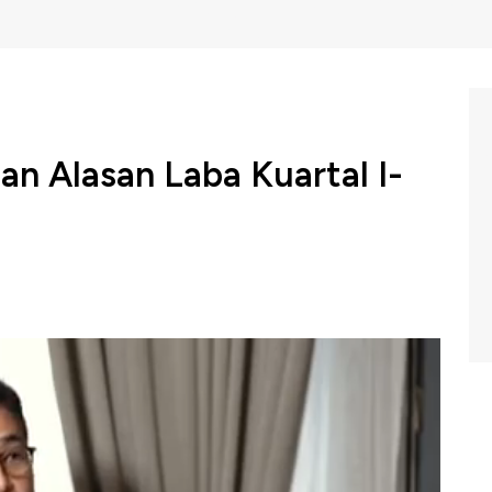
an Alasan Laba Kuartal I-
ctor PT Indika Energy Tbk, Arsjad Rasjid menyampaikan
rak Karya (KK) menjadi Izin Usaha Pertambangan
usahaan. Selain itu penurunan laba pada kuartal 1 2023
m izin tambang di Indonesia.
m Earning Report di CNBC Indonesia (Kamis,