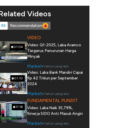
Related Videos
All
Recommendation
VIDEO
Video: Q1-2025, Laba Aramco
01:04
Tergerus Penurunan Harga
Minyak
Market
1 tahun yang lalu
Video: Laba Bank Mandiri Capai
Rp 42 Triliun per September
01:10
2024
Market
1 tahun yang lalu
FUNDAMENTAL PUNDIT
11:18
Video: Laba Naik 35,79%,
Kinerja SIDO Anti Masuk Angin
Market
1 tahun yang lalu