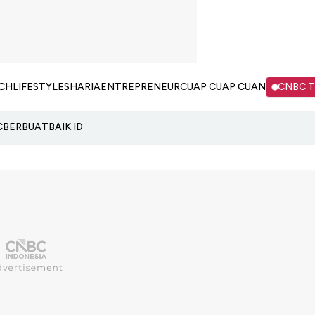
CH
LIFESTYLE
SHARIA
ENTREPRENEUR
CUAP CUAP CUAN
CNBC 
C
BERBUATBAIK.ID