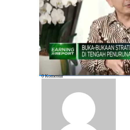
18/05/2023) Berikut Ini.
Bagikan:
#laba
#indika energy
#kuartal 1