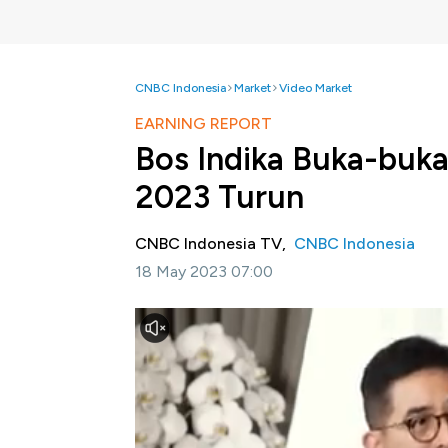
CNBC Indonesia
Market
Video Market
EARNING REPORT
Bos Indika Buka-buka
2023 Turun
CNBC Indonesia TV,
CNBC Indonesia
18 May 2023 07:00
Jakarta, CNBC Indonesia
- President Dire
perubahan status perusahaan tambang Kont
Khusus (IUPK) telah berdampak bagi laba per
tak terlepas dari dampak dari perubahan rezi
Simak informasi selengkapnya dalam progra