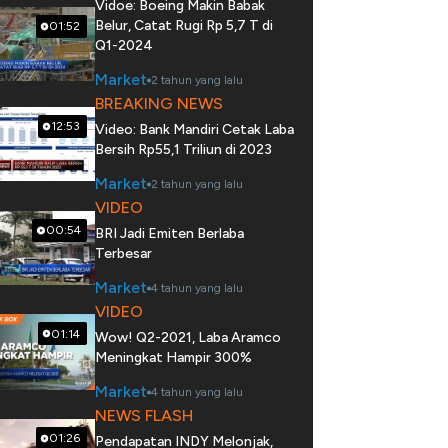
Vidoe: Boeing Makin Babak
Belur, Catat Rugi Rp 5,7 T di
01:52
Q1-2024
Market
2 tahun yang lalu
BREAKING NEWS
12:53
Video: Bank Mandiri Cetak Laba
Bersih Rp55,1 Triliun di 2023
Market
2 tahun yang lalu
VIDEO
00:54
BRI Jadi Emiten Berlaba
Terbesar
Market
4 tahun yang lalu
VIDEO
01:14
Wow! Q2-2021, Laba Aramco
Meningkat Hampir 300%
Market
4 tahun yang lalu
NEWS FLASH
01:26
Pendapatan INDY Melonjak,