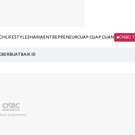
CH
LIFESTYLE
SHARIA
ENTREPRENEUR
CUAP CUAP CUAN
CNBC 
C
BERBUATBAIK.ID