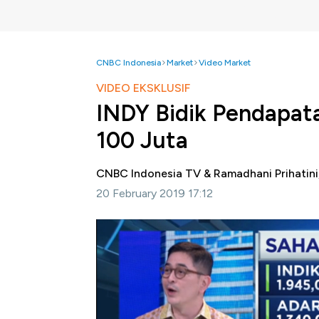
CNBC Indonesia
Market
Video Market
VIDEO EKSKLUSIF
INDY Bidik Pendapata
100 Juta
CNBC Indonesia TV & Ramadhani Prihatin
20 February 2019 17:12
Jakarta, CNBC Indonesia-
Presiden Direktu
optimistis pendapatan bersih dan laba peru
Meski industri batu bara berada di tengah 
pembatasan impor batu bara Australia mamp
Saksikan wawancara eksklusif Hera F Haryn b