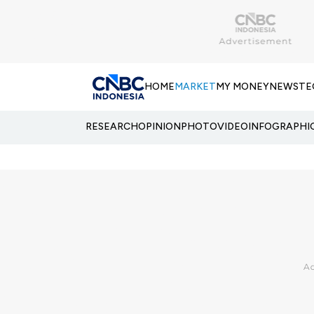
HOME
MARKET
MY MONEY
NEWS
TE
RESEARCH
OPINION
PHOTO
VIDEO
INFOGRAPHI