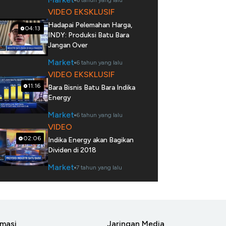
6 tahun yang lalu
VIDEO EKSKLUSIF
Hadapai Pelemahan Harga,
04:13
INDY: Produksi Batu Bara
Jangan Over
Market
6 tahun yang lalu
VIDEO EKSKLUSIF
11:16
Bara Bisnis Batu Bara Indika
Energy
Market
6 tahun yang lalu
VIDEO
02:06
Indika Energy akan Bagikan
Dividen di 2018
Market
7 tahun yang lalu
rmasi
Jaringan Media