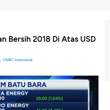
n Bersih 2018 Di Atas USD
i,
CNBC Indonesia
r PT Indika Energy Tbk (
IDX: INDY
), Arsjad Rasjid tetap
sahaan tahun 2018 bisa berada di atas USD 100 juta.
ketidakpastian, namun Arsjad menyebut adanya sentimen
u mendorong kinerja sektor batu bara Indonesia.
ersama Presiden Direktur Indika Energy, Arsjad Rasjid