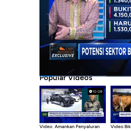
dalam Closing Bell, CNBC Indonesia (Rabu, 2
Bagikan:
#indika energy
#batu bara
#laba
#i
Popular Videos
10:08
Video: Amankan Penyaluran
Video:Bik