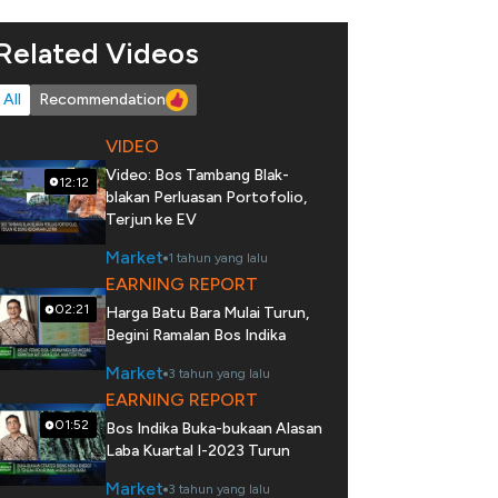
Related Videos
All
Recommendation
VIDEO
Video: Bos Tambang Blak-
12:12
blakan Perluasan Portofolio,
Terjun ke EV
Market
1 tahun yang lalu
EARNING REPORT
02:21
Harga Batu Bara Mulai Turun,
Begini Ramalan Bos Indika
Market
3 tahun yang lalu
EARNING REPORT
01:52
Bos Indika Buka-bukaan Alasan
Laba Kuartal I-2023 Turun
Market
3 tahun yang lalu