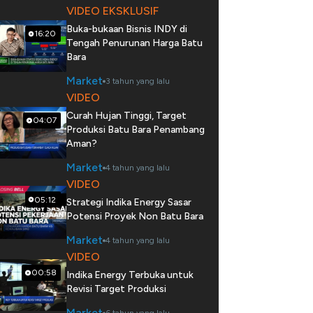
VIDEO EKSKLUSIF
Buka-bukaan Bisnis INDY di
16:20
Tengah Penurunan Harga Batu
Bara
Market
3 tahun yang lalu
VIDEO
Curah Hujan Tinggi, Target
04:07
Produksi Batu Bara Penambang
Aman?
Market
4 tahun yang lalu
VIDEO
05:12
Strategi Indika Energy Sasar
Potensi Proyek Non Batu Bara
Market
4 tahun yang lalu
VIDEO
00:58
Indika Energy Terbuka untuk
Revisi Target Produksi
Market