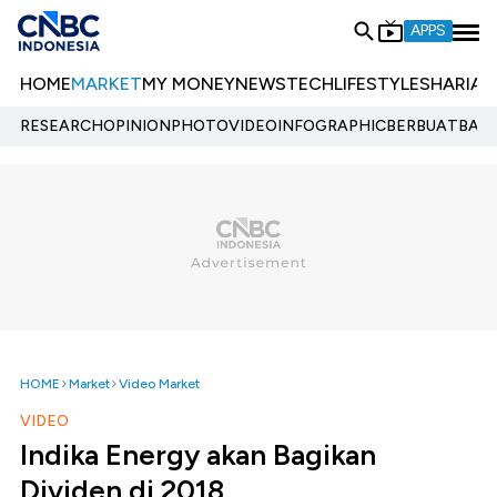
APPS
HOME
MARKET
MY MONEY
NEWS
TECH
LIFESTYLE
SHARIA
E
RESEARCH
OPINION
PHOTO
VIDEO
INFOGRAPHIC
BERBUATBAIK.
HOME
Market
Video Market
VIDEO
Indika Energy akan Bagikan
Dividen di 2018