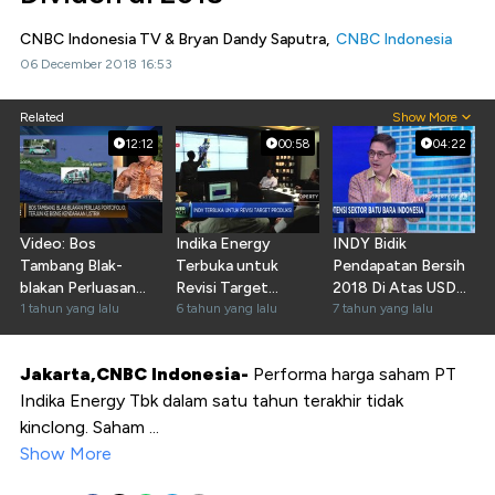
CNBC Indonesia TV & Bryan Dandy Saputra,
CNBC Indonesia
06 December 2018 16:53
Related
Show More
12:12
00:58
04:22
Video: Bos
Indika Energy
INDY Bidik
Tambang Blak-
Terbuka untuk
Pendapatan Bersih
blakan Perluasan
Revisi Target
2018 Di Atas USD
Portofolio, Terjun
1 tahun yang lalu
Produksi
6 tahun yang lalu
100 Juta
7 tahun yang lalu
ke EV
Jakarta,CNBC Indonesia-
Performa harga saham PT
Indika Energy Tbk dalam satu tahun terakhir tidak
kinclong. Saham ...
Show More