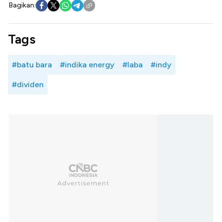
Bagikan:
Tags
#batu bara
#indika energy
#laba
#indy
#dividen