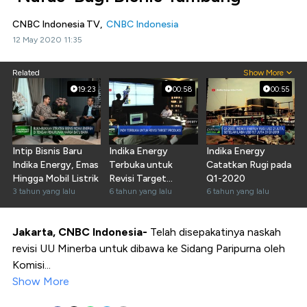
CNBC Indonesia TV,
CNBC Indonesia
12 May 2020 11:35
Related
Show More
19:23
00:58
00:55
Intip Bisnis Baru
Indika Energy
Indika Energy
Indika Energy, Emas
Terbuka untuk
Catatkan Rugi pada
Hingga Mobil Listrik
Revisi Target
Q1-2020
3 tahun yang lalu
Produksi
6 tahun yang lalu
6 tahun yang lalu
Jakarta, CNBC Indonesia-
Telah disepakatinya naskah
revisi UU Minerba untuk dibawa ke Sidang Paripurna oleh
Komisi...
Show More