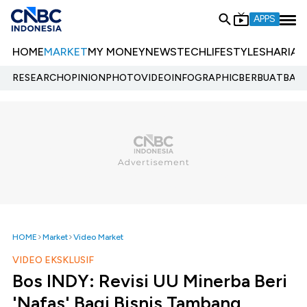
APPS
HOME
MARKET
MY MONEY
NEWS
TECH
LIFESTYLE
SHARIA
E
RESEARCH
OPINION
PHOTO
VIDEO
INFOGRAPHIC
BERBUATBAIK.
HOME
Market
Video Market
VIDEO EKSKLUSIF
Bos INDY: Revisi UU Minerba Beri
'Nafas' Bagi Bisnis Tambang