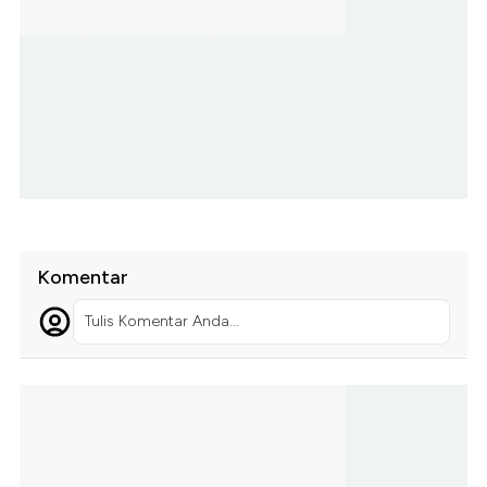
Komentar
Tulis Komentar Anda...