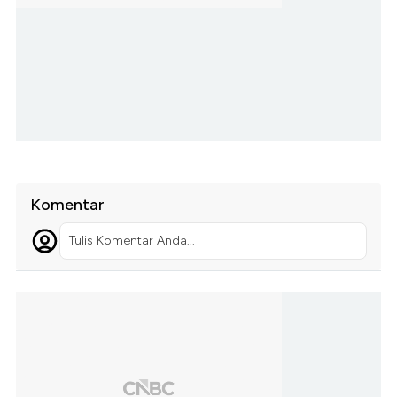
Komentar
Tulis Komentar Anda...