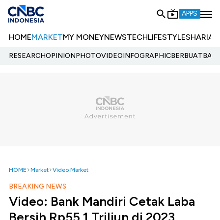
APPS
HOME
MARKET
MY MONEY
NEWS
TECH
LIFESTYLE
SHARIA
E
RESEARCH
OPINION
PHOTO
VIDEO
INFOGRAPHIC
BERBUATBAIK.
HOME
Market
Video Market
BREAKING NEWS
Video: Bank Mandiri Cetak Laba
Bersih Rp55,1 Triliun di 2023