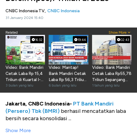
CNBC Indonesia TV,
CNBC Indonesia
31 January 2024 15:40
Related
Show More
16:32
19:44
02:43
Video: Bank Mandiri
Video: Mantap!
Video: Bank Mandiri
Cetak Laba Rp 15,4
Bank Mandiri Cetak
Cetak Laba Rp55,78
Triliun di Kuartal I-
Laba Rp 56,3 Triliun
Triliun Sepanjang
2026
3 bulan yang lalu
di Tahun 2025
6 bulan yang lalu
2024
1 tahun yang lalu
Jakarta, CNBC Indonesia-
PT Bank Mandiri
(Persero) Tbk (BMRI)
berhasil mencatatkan laba
bersih secara konsolidasi ...
Show More