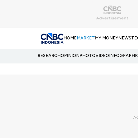
HOME
MARKET
MY MONEY
NEWS
TE
RESEARCH
OPINION
PHOTO
VIDEO
INFOGRAPHI