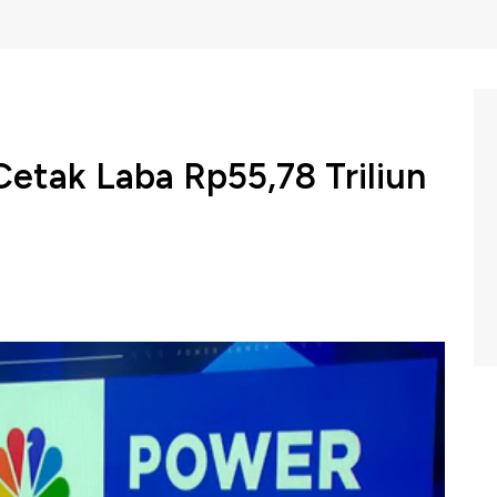
Cetak Laba Rp55,78 Triliun
rah
PT Bank Mandiri (Persero) Tbk (BMRI)
mencatatkan
asi yang dapat diatribusikan kepada pemilik sebesar Rp
han tersebut tumbuh 1,31% secara tahunan (Yoy) dari
un.
gram Power Lunch CNBC Indonesia (Rabu, 05/02/2025)