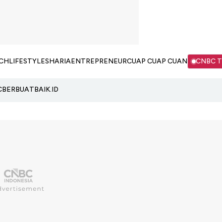
CH
LIFESTYLE
SHARIA
ENTREPRENEUR
CUAP CUAP CUAN
CNBC 
C
BERBUATBAIK.ID