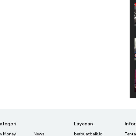
ategori
Layanan
Info
y Money
News
berbuatbaik.id
Tent