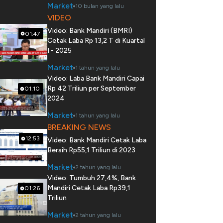
Market
10 bulan yang lalu
VIDEO
Video: Bank Mandiri (BMRI)
01:47
Cetak Laba Rp 13,2 T di Kuartal
I - 2025
Market
1 tahun yang lalu
Video: Laba Bank Mandiri Capai
Rp 42 Triliun per September
01:10
2024
Market
1 tahun yang lalu
BREAKING NEWS
12:53
Video: Bank Mandiri Cetak Laba
Bersih Rp55,1 Triliun di 2023
Market
2 tahun yang lalu
Video: Tumbuh 27,4%, Bank
Mandiri Cetak Laba Rp39,1
01:26
Triliun
Market
2 tahun yang lalu