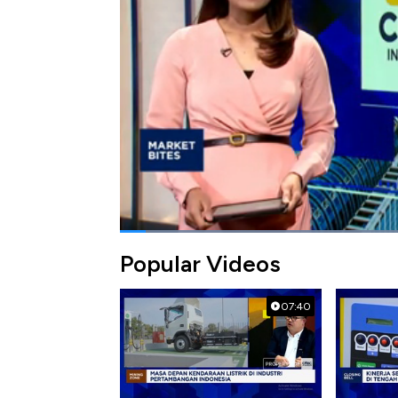
berikut ini.
Bagikan:
#bank mandiri
#laba
#bmri
Popular Videos
07:40