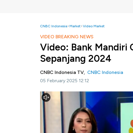
CNBC Indonesia
Market
Video Market
VIDEO BREAKING NEWS
Video: Bank Mandiri 
Sepanjang 2024
CNBC Indonesia TV,
CNBC Indonesia
05 February 2025 12:12
Jakarta, CNBC Indonesia -
Bank pelat me
laba bersih periode berjalan secara konsolid
55,78 Triliun sepanjang tahun 2024. Perole
perolehan tahun 2023 sebesar Rp55,06 Trili
Simak informasi selengkapnya dalam pro