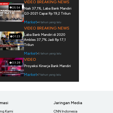
VIDEO BREAKING NEWS
05:54
Naik 37,1%, Laba Bank Mandiri
Q3-2021 Capai Rp 19,2 Triliun
Market
4 tahun yang lalu
VIDEO BREAKING NEWS
Laba Bank Mandiri di 2020
01:23
Ambles 37,7% Jadi Rp 17,1
Triliun
Market
5 tahun yang lalu
VIDEO
03:28
Proyeksi Kinerja Bank Mandiri
Market
7 tahun yang lalu
rmasi
Jaringan Media
ang Kami
CNN Indonesia