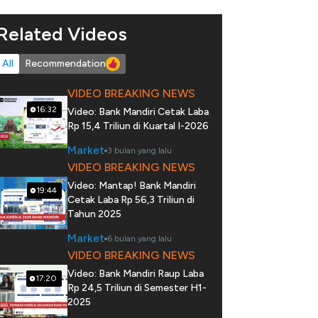
Related Videos
All
Recommendation
VIDEO BREAKING NEWS
16:32
Video: Bank Mandiri Cetak Laba
Rp 15,4 Triliun di Kuartal I-2026
Market
3 bulan yang lalu
VIDEO BREAKING NEWS
Video: Mantap! Bank Mandiri
19:44
Cetak Laba Rp 56,3 Triliun di
Tahun 2025
Market
6 bulan yang lalu
VIDEO BREAKING NEWS
Video: Bank Mandiri Raup Laba
17:20
Rp 24,5 Triliun di Semester H1-
2025