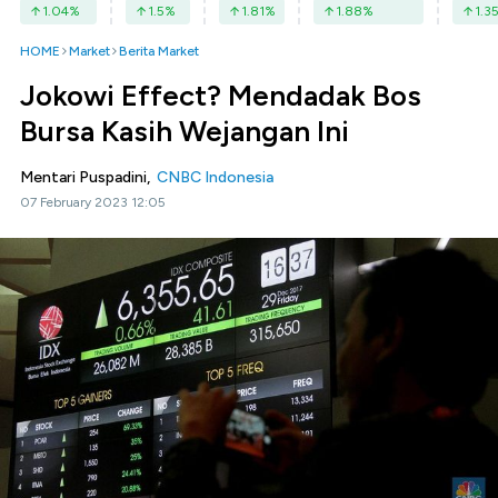
1.04
%
1.5
%
1.81
%
1.88
%
1.3
HOME
Market
Berita Market
Jokowi Effect? Mendadak Bos
Bursa Kasih Wejangan Ini
Mentari Puspadini,
CNBC Indonesia
07 February 2023 12:05