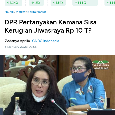
1.04
%
1.5
%
1.81
%
1.88
%
1.3
HOME
Market
Berita Market
DPR Pertanyakan Kemana Sisa
Kerugian Jiwasraya Rp 10 T?
Zedanya Aprilia,
CNBC Indonesia
31 January 2023 07:55