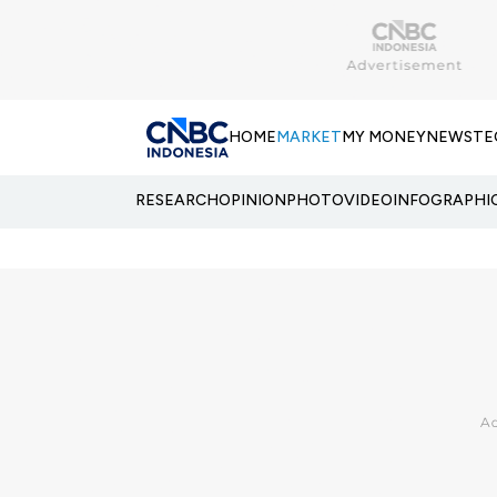
HOME
MARKET
MY MONEY
NEWS
TE
RESEARCH
OPINION
PHOTO
VIDEO
INFOGRAPHI