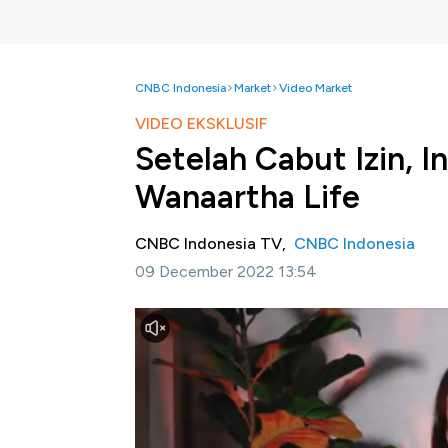
CNBC Indonesia
Market
Video Market
VIDEO EKSKLUSIF
Setelah Cabut Izin, I
Wanaartha Life
CNBC Indonesia TV,
CNBC Indonesia
09 December 2022 13:54
Jakarta, CNBC Indonesia-
Otoritas Jasa 
Adisarana Wanaartha (Wanaartha Life/PT WAL
(risk based capital) sesuai ketentuan yang be
Kepala Eksekutif Pengawas IKNB OJK, O
izin usaha PT WAL telah memberikan pering