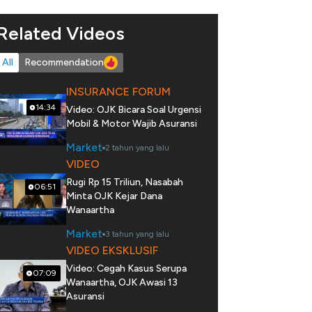
Related Videos
All
Recommendation
INSURANCE FORUM
14:34
Video: OJK Bicara Soal Urgensi
Mobil & Motor Wajib Asuransi
Market
2 tahun yang lalu
VIDEO
Rugi Rp 15 Triliun, Nasabah
06:51
Minta OJK Kejar Dana
Wanaartha
Market
3 tahun yang lalu
VIDEO EKSKLUSIF
Video: Cegah Kasus Serupa
07:09
Wanaartha, OJK Awasi 13
Asuransi