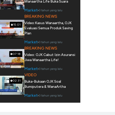
Wanaartha Life Buka Suara
Market
3 tahun yang lalu
BREAKING NEWS
Video:Kasus Wanaartha, OJK
15:01
Evaluasi Semua Produk Saving
Plan
Market
3 tahun yang lalu
BREAKING NEWS
07:18
Video: OJK Cabut Izin Asuransi
Jiwa Wanaartha Life!
Market
3 tahun yang lalu
VIDEO
02:31
Buka-Bukaan OJK Soal
Bumiputera & WanaArtha
Market
3 tahun yang lalu