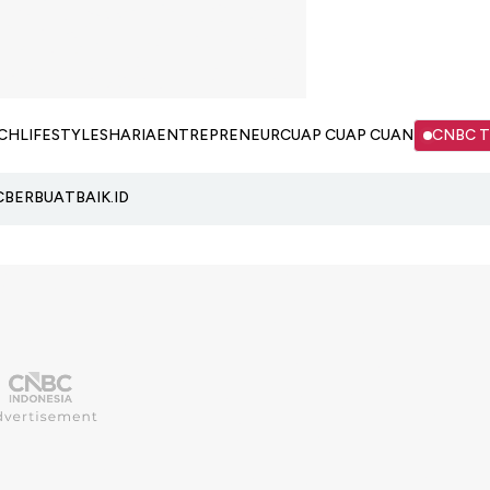
CH
LIFESTYLE
SHARIA
ENTREPRENEUR
CUAP CUAP CUAN
CNBC 
C
BERBUATBAIK.ID