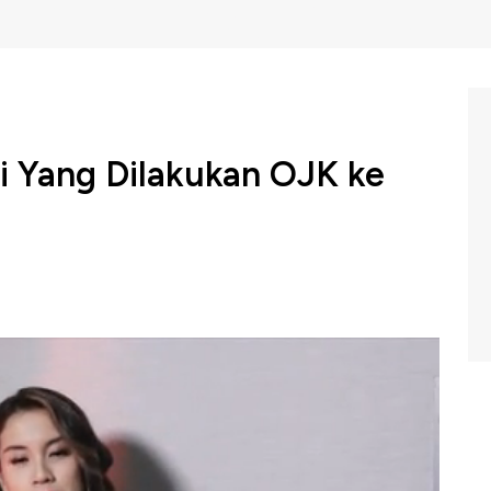
ni Yang Dilakukan OJK ke
Keuangan (OJK) mencabut izin usaha PT Asuransi Jiwa
) dikarenakan tidak dapat memenuhi rasio solvabilitas
rlaku.
gi Prastomiyono menyebutkan OJK sebelum mencabut
atan sebanyak 3 kali hingga pembatasan kegiatan usaha