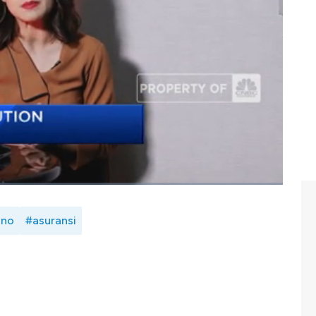
T WAL? dan bagaimana OJK memastikan pemenuhan hak
a simak dalam Safrina Nasution dengan Kepala Eksekutif
(IKNB) Merangkap Dewan Komisioner Otoritas Jasa
m Power Lunch, CNBC Indonesia Indonesia (Jum'at,
ono
#asuransi