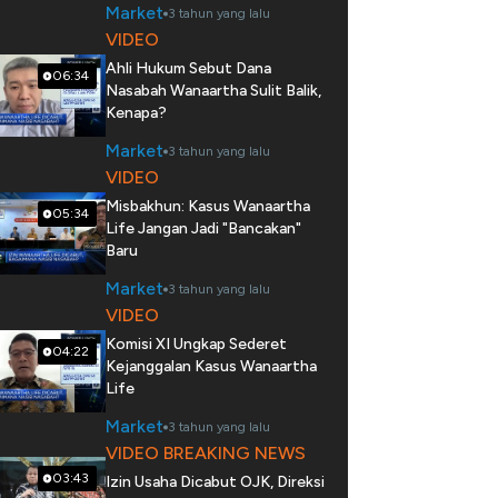
Market
3 tahun yang lalu
VIDEO
Ahli Hukum Sebut Dana
06:34
Nasabah Wanaartha Sulit Balik,
Kenapa?
Market
3 tahun yang lalu
VIDEO
Misbakhun: Kasus Wanaartha
05:34
Life Jangan Jadi "Bancakan"
Baru
Market
3 tahun yang lalu
VIDEO
Komisi XI Ungkap Sederet
04:22
Kejanggalan Kasus Wanaartha
Life
Market
3 tahun yang lalu
VIDEO BREAKING NEWS
03:43
Izin Usaha Dicabut OJK, Direksi