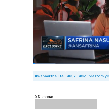
dan terakhir pencabutan izin.
Seperti apa langkah pencabutan izin P
nasabah imbas izinya dicabut? Selengkapny
Pengawas Industri Keuangan Non-Bank 
Keuangan (OJK), Ogi Prastomiyono dala
09/12/2022)
Bagikan:
#wanaartha life
#ojk
#ogi prastomiy