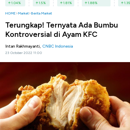
1.04
%
1.5
%
1.81
%
1.88
%
1.3
HOME
Market
Berita Market
Terungkap! Ternyata Ada Bumbu
Kontroversial di Ayam KFC
Intan Rakhmayanti,
CNBC Indonesia
23 October 2022 11:00