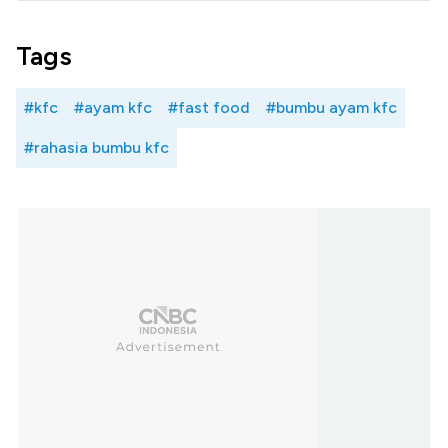
Tags
#kfc
#ayam kfc
#fast food
#bumbu ayam kfc
#rahasia bumbu kfc