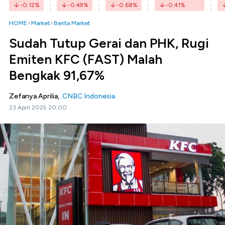
-0.12
%
-0.49
%
-0.68
%
-0.41
%
HOME
Market
Berita Market
Sudah Tutup Gerai dan PHK, Rugi
Emiten KFC (FAST) Malah
Bengkak 91,67%
Zefanya Aprilia,
CNBC Indonesia
23 April 2025 20:00