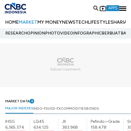
APPS
HOME
MARKET
MY MONEY
NEWS
TECH
LIFESTYLE
SHARIA
E
RESEARCH
OPINION
PHOTO
VIDEO
INFOGRAPHIC
BERBUATBAIK.
MARKET DATA
MAJOR INDEXES
INDO-FX
USD-FX
COMMODITIES
BONDS
IHSG
LQ45
JII
Pefindo i-Grade
Sr
6,365.374
634.125
383.968
158.478
3