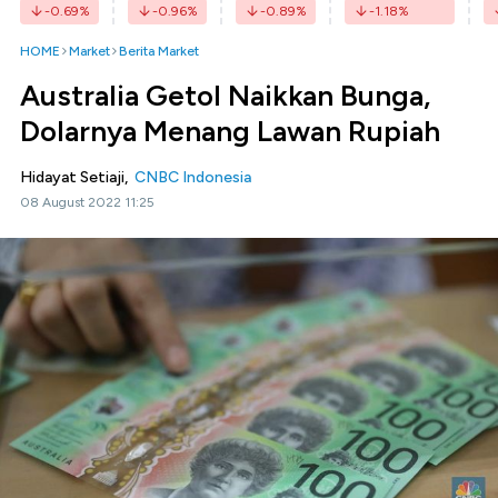
-0.69
%
-0.96
%
-0.89
%
-1.18
%
HOME
Market
Berita Market
Australia Getol Naikkan Bunga,
Dolarnya Menang Lawan Rupiah
Hidayat Setiaji,
CNBC Indonesia
08 August 2022 11:25