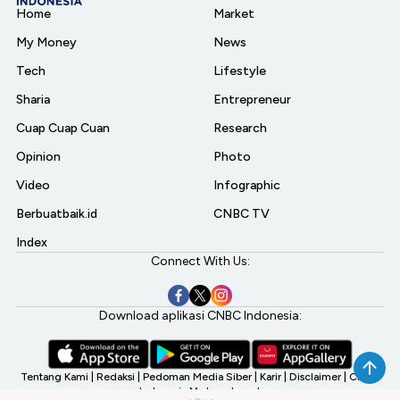
Home
Market
My Money
News
Tech
Lifestyle
Sharia
Entrepreneur
Cuap Cuap Cuan
Research
Opinion
Photo
Video
Infographic
Berbuatbaik.id
CNBC TV
Index
Connect With Us:
Download aplikasi CNBC Indonesia:
Tentang Kami
|
Redaksi
|
Pedoman Media Siber
|
Karir
|
Disclaimer
|
CNBC
Indonesia My Investment