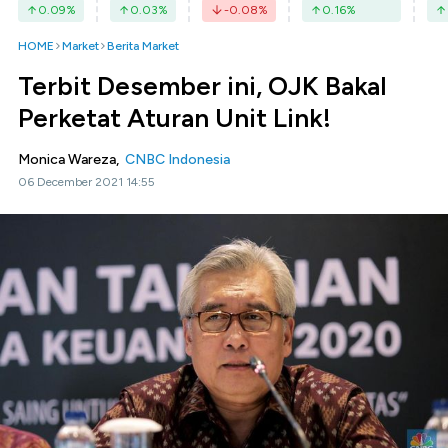
0.09
%
0.03
%
-0.08
%
0.16
%
HOME
Market
Berita Market
Terbit Desember ini, OJK Bakal
Perketat Aturan Unit Link!
Monica Wareza,
CNBC Indonesia
06 December 2021 14:55