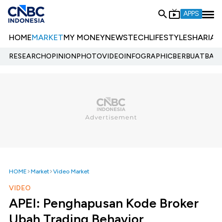
APPS
HOME
MARKET
MY MONEY
NEWS
TECH
LIFESTYLE
SHARIA
E
RESEARCH
OPINION
PHOTO
VIDEO
INFOGRAPHIC
BERBUATBAIK.
HOME
Market
Video Market
VIDEO
APEI: Penghapusan Kode Broker
Ubah Trading Behavior