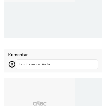
Komentar
Tulis Komentar Anda...