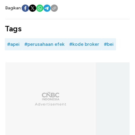
Bagikan:
Tags
#apei
#perusahaan efek
#kode broker
#bei