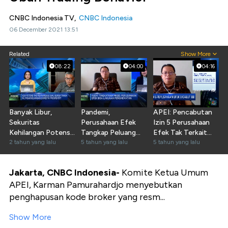
CNBC Indonesia TV,
CNBC Indonesia
06 December 2021 13:51
Related
Show More
08:22
04:00
04:16
Banyak Libur,
Pandemi,
APEI: Pencabutan
Sekuritas
Perusahaan Efek
Izin 5 Perusahaan
Kehilangan Potensi
Tangkap Peluang
Efek Tak Terkait
Pendapatan Rp 11 M
2 tahun yang lalu
dari Investor Ritel
5 tahun yang lalu
Pandemi
5 tahun yang lalu
per Hari
Jakarta, CNBC Indonesia-
Komite Ketua Umum
APEI, Karman Pamurahardjo menyebutkan
penghapusan kode broker yang resm...
Show More