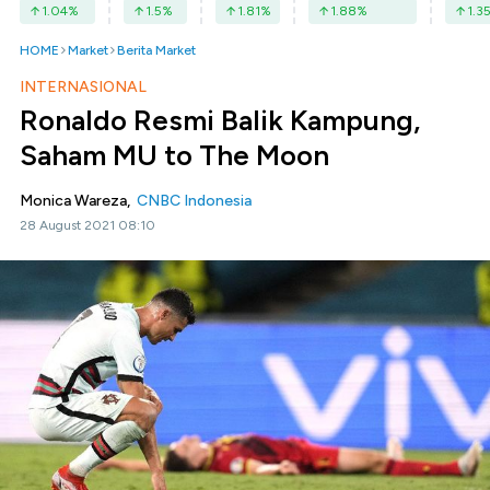
1.04
%
1.5
%
1.81
%
1.88
%
1.3
HOME
Market
Berita Market
INTERNASIONAL
Ronaldo Resmi Balik Kampung,
Saham MU to The Moon
Monica Wareza,
CNBC Indonesia
28 August 2021 08:10