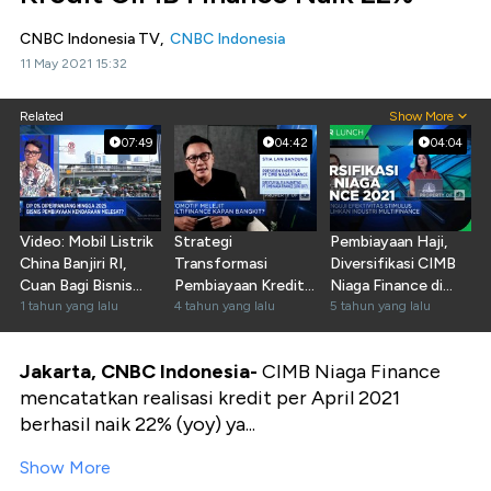
CNBC Indonesia TV,
CNBC Indonesia
11 May 2021 15:32
Related
Show More
07:49
04:42
04:04
Video: Mobil Listrik
Strategi
Pembiayaan Haji,
China Banjiri RI,
Transformasi
Diversifikasi CIMB
Cuan Bagi Bisnis
Pembiayaan Kredit
Niaga Finance di
Multifinance?
1 tahun yang lalu
CIMB Niaga Finance
4 tahun yang lalu
2021
5 tahun yang lalu
Jakarta, CNBC Indonesia-
CIMB Niaga Finance
mencatatkan realisasi kredit per April 2021
berhasil naik 22% (yoy) ya...
Show More