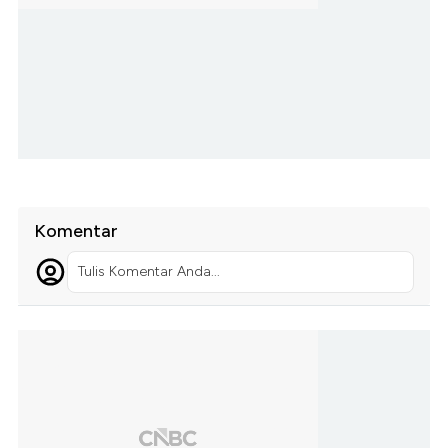
Komentar
Tulis Komentar Anda...