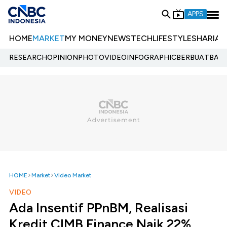
APPS
HOME
MARKET
MY MONEY
NEWS
TECH
LIFESTYLE
SHARIA
E
RESEARCH
OPINION
PHOTO
VIDEO
INFOGRAPHIC
BERBUATBAIK.
HOME
Market
Video Market
VIDEO
Ada Insentif PPnBM, Realisasi
Kredit CIMB Finance Naik 22%