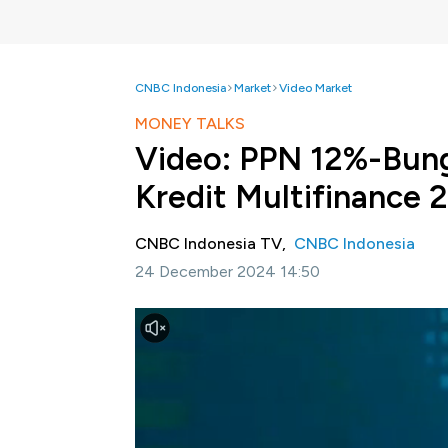
CNBC Indonesia
Market
Video Market
MONEY TALKS
Video: PPN 12%-Bung
Kredit Multifinance 
CNBC Indonesia TV,
CNBC Indonesia
24 December 2024 14:50
Jakarta, CNBC Indonesia-
Langkah Bank In
pada RDG BI Desember 2024 disebut Presid
sebagai kebijakan yang tepat.
Dimana tekanan nilai tukar Rupiah yang mas
BI menahan posisi BI Rate Saat The Fed 