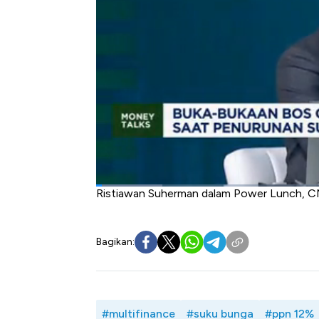
suku bunga dalam jangka menengah mere
mulai bergerak menguat.
Bagi sektor pembiayaan, penurunan suku 
yang lebih murah sehingga bisa menjadi s
2025 akan menghadapi tantangan terkait 
penjualan otomotif dan kredit multifinance.
Seperti apa pandangan perusahaan pembia
bagaimana dampaknya ke industri pembiaya
Selengkapnya simak dialog Bramudya Pra
Ristiawan Suherman dalam Power Lunch, C
Bagikan:
#multifinance
#suku bunga
#ppn 12%