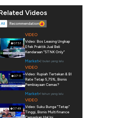
Related Videos
All
Recommendation
VIDEO
Video: Bos Leasing Ungkap
07:51
Efek Praktik Jual Beli
Kendaraan "STNK Only"
Market
2 bulan yang lalu
VIDEO
Video: Rupiah Tertekan & BI
07:11
Rate Tetap 5,75%, Bisnis
Pembiayaan Cemas?
Market
1 tahun yang lalu
VIDEO
Video: Suku Bunga "Tetap"
07:49
Tinggi, Bisnis Multifinance
Cemaskan Hal Ini