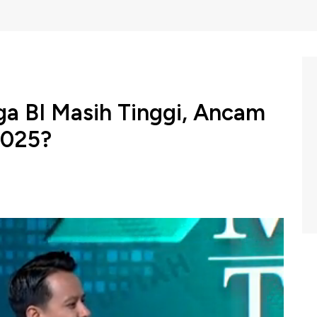
a BI Masih Tinggi, Ancam
2025?
donesia yang menahan level suku bunga acuan di 6%
en Direktur CIMB Niaga Finance, Ristiawan Suherman
ih melemah di atas Rp 16.000 per Dolar AS menjadi alasan
memangkas suku bunga. Diproyeksi BI dapat memangkas