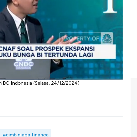
spon penurunan suku bunga The Fed dan saat Rupiah
bunga menjadi harapan untuk mendapatkan biaya dana
timulus peningkatan pembiayaan. Namun demikian tahun
kenaikan PPN menjadi 12% karena dapat mempengaruhi
yaan terhadap kebijakan suku bunga hingga PPN 12%?
an?
bowo dengan Presiden Direktur CIMB Niaga Finance,
NBC Indonesia (Selasa, 24/12/2024)
#cimb niaga finance