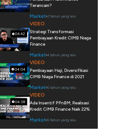
Terancam?
Market
2 tahun yang lalu
VIDEO
Strategi Transformasi
04:42
Pembiayaan Kredit CIMB Niaga
Finance
Market
4 tahun yang lalu
VIDEO
04:04
Pembiayaan Haji, Diversifikasi
CIMB Niaga Finance di 2021
Market
5 tahun yang lalu
VIDEO
04:38
Ada Insentif PPnBM, Realisasi
Kredit CIMB Finance Naik 22%
Market
5 tahun yang lalu