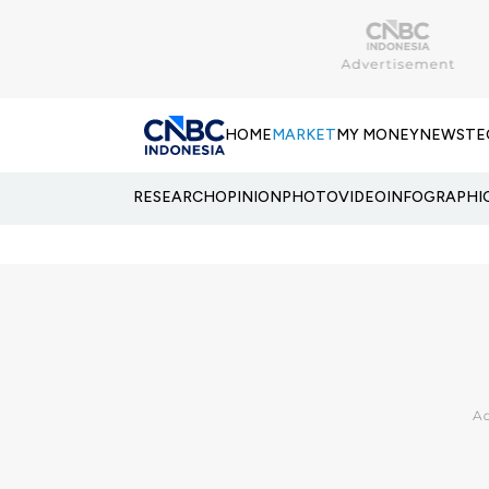
HOME
MARKET
MY MONEY
NEWS
TE
RESEARCH
OPINION
PHOTO
VIDEO
INFOGRAPHI