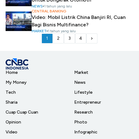
NEWS
1 tahun yang lalu
CENTRAL BANKING
Video: Mobil Listrik China Banjiri RI, Cuan
Bagi Bisnis Multifinance?
MARKET
1 tahun yang lalu
1
2
3
4
Home
Market
My Money
News
Tech
Lifestyle
Sharia
Entrepreneur
Cuap Cuap Cuan
Research
Opinion
Photo
Video
Infographic