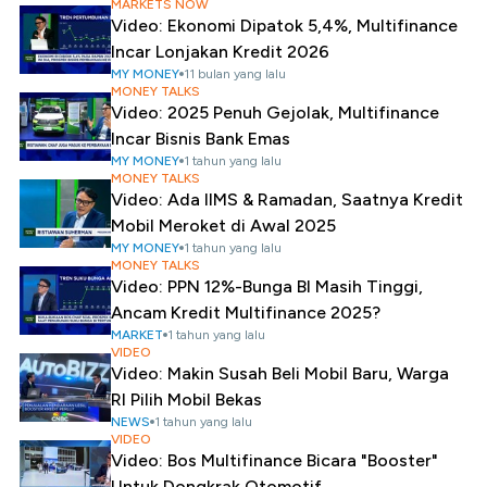
MARKETS NOW
Video: Ekonomi Dipatok 5,4%, Multifinance
Incar Lonjakan Kredit 2026
MY MONEY
11 bulan yang lalu
MONEY TALKS
Video: 2025 Penuh Gejolak, Multifinance
Incar Bisnis Bank Emas
MY MONEY
1 tahun yang lalu
MONEY TALKS
Video: Ada IIMS & Ramadan, Saatnya Kredit
Mobil Meroket di Awal 2025
MY MONEY
1 tahun yang lalu
MONEY TALKS
Video: PPN 12%-Bunga BI Masih Tinggi,
Ancam Kredit Multifinance 2025?
MARKET
1 tahun yang lalu
VIDEO
Video: Makin Susah Beli Mobil Baru, Warga
RI Pilih Mobil Bekas
NEWS
1 tahun yang lalu
VIDEO
Video: Bos Multifinance Bicara "Booster"
Untuk Dongkrak Otomotif