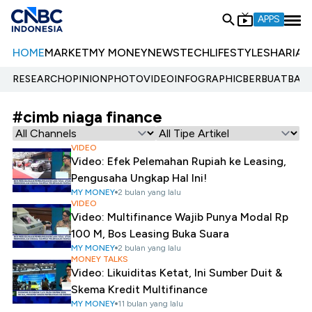
APPS
HOME
MARKET
MY MONEY
NEWS
TECH
LIFESTYLE
SHARIA
E
RESEARCH
OPINION
PHOTO
VIDEO
INFOGRAPHIC
BERBUATBAIK.
#cimb niaga finance
VIDEO
Video: Efek Pelemahan Rupiah ke Leasing,
Pengusaha Ungkap Hal Ini!
MY MONEY
2 bulan yang lalu
VIDEO
Video: Multifinance Wajib Punya Modal Rp
100 M, Bos Leasing Buka Suara
MY MONEY
2 bulan yang lalu
MONEY TALKS
Video: Likuiditas Ketat, Ini Sumber Duit &
Skema Kredit Multifinance
MY MONEY
11 bulan yang lalu