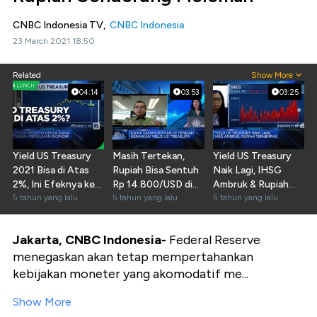
CNBC Indonesia TV,
CNBC Indonesia
23 March 2021 18:50
Related
Show More
04:14
03:53
03:25
Yield US Treasury
Masih Tertekan,
Yield US Treasury
2021 Bisa di Atas
Rupiah Bisa Sentuh
Naik Lagi, IHSG
2%, Ini Efeknya ke
Rp 14.800/USD di
Ambruk & Rupiah
Rupiah
5 tahun yang lalu
Q2-2021
5 tahun yang lalu
Terhempas
5 tahun yang lalu
Jakarta, CNBC Indonesia-
Federal Reserve
menegaskan akan tetap mempertahankan
kebijakan moneter yang akomodatif me...
Show More