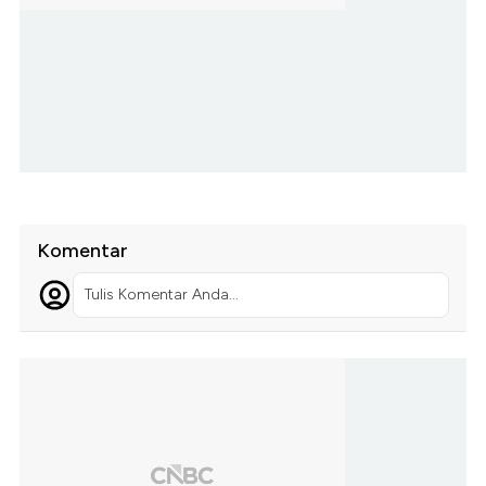
Komentar
Tulis Komentar Anda...