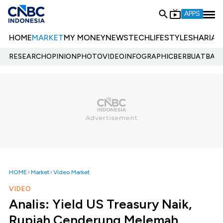
APPS
HOME
MARKET
MY MONEY
NEWS
TECH
LIFESTYLE
SHARIA
E
RESEARCH
OPINION
PHOTO
VIDEO
INFOGRAPHIC
BERBUATBAIK.
HOME
Market
Video Market
VIDEO
Analis: Yield US Treasury Naik,
Rupiah Cenderung Melemah