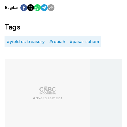
Bagikan:
Tags
#yield us treasury
#rupiah
#pasar saham