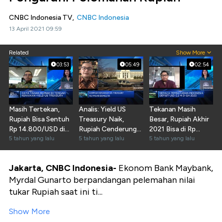
CNBC Indonesia TV,
CNBC Indonesia
13 April 2021 09:59
Related
Show More
03:53
05:49
02:54
Masih Tertekan,
Analis: Yield US
Tekanan Masih
Rupiah Bisa Sentuh
Treasury Naik,
Besar, Rupiah Akhir
Rp 14.800/USD di
Rupiah Cenderung
2021 Bisa di Rp
Q2-2021
5 tahun yang lalu
Melemah
5 tahun yang lalu
15.000/USD
5 tahun yang lalu
Jakarta, CNBC Indonesia-
Ekonom Bank Maybank,
Myrdal Gunarto berpandangan pelemahan nilai
tukar Rupiah saat ini ti...
Show More