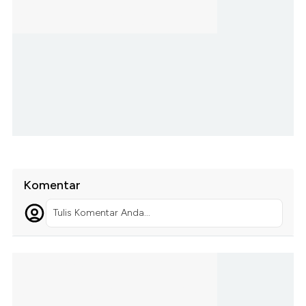
Komentar
Tulis Komentar Anda...