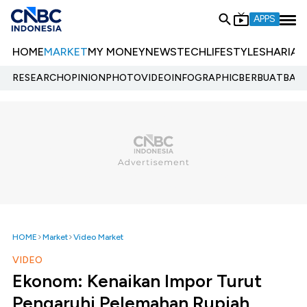
APPS
HOME
MARKET
MY MONEY
NEWS
TECH
LIFESTYLE
SHARIA
E
RESEARCH
OPINION
PHOTO
VIDEO
INFOGRAPHIC
BERBUATBAIK.
HOME
Market
Video Market
VIDEO
Ekonom: Kenaikan Impor Turut
Pengaruhi Pelemahan Rupiah