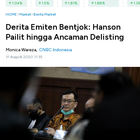
1.04
%
1.5
%
1.81
%
1.88
%
1.3
HOME
Market
Berita Market
Derita Emiten Bentjok: Hanson
Pailit hingga Ancaman Delisting
Monica Wareza,
CNBC Indonesia
31 August 2020 11:35