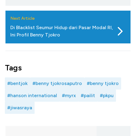
Next Article
Di Blacklist Seumur Hidup dari Pasar Modal RI,
Ini Profil Benny Tjokro
Tags
#bentjok
#benny tjokrosaputro
#benny tjokro
#hanson international
#myrx
#pailit
#pkpu
#jiwasraya