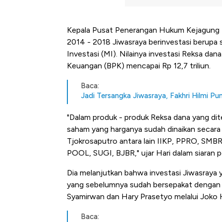
Kepala Pusat Penerangan Hukum Kejagung H
2014 - 2018 Jiwasraya berinvestasi berupa
Investasi (MI). Nilainya investasi Reksa d
Keuangan (BPK) mencapai Rp 12,7 triliun.
Baca:
Jadi Tersangka Jiwasraya, Fakhri Hilmi P
"Dalam produk - produk Reksa dana yang dit
saham yang harganya sudah dinaikan secara 
Tjokrosaputro antara lain IIKP, PPRO, S
POOL, SUGI, BJBR," ujar Hari dalam siaran p
Dia melanjutkan bahwa investasi Jiwasraya 
yang sebelumnya sudah bersepakat dengan 
Syamirwan dan Hary Prasetyo melalui Joko 
Bangkit dari Kubur! Bisnis Fur
Baca: