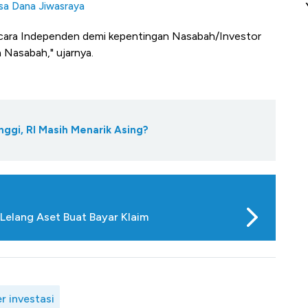
it
Ada Jawa!
Ye
ksa Dana Jiwasraya
secara Independen demi kepentingan Nasabah/Investor
 Nasabah," ujarnya.
ggi, RI Masih Menarik Asing?
 Lelang Aset Buat Bayar Klaim
r investasi