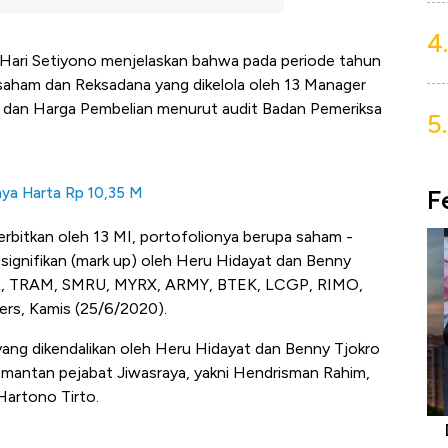
4.
ari Setiyono menjelaskan bahwa pada periode tahun
 saham dan Reksadana yang dikelola oleh 13 Manager
ana dan Harga Pembelian menurut audit Badan Pemeriksa
5.
F
unya Harta Rp 10,35 M
erbitkan oleh 13 MI, portofolionya berupa saham -
signifikan (mark up) oleh Heru Hidayat dan Benny
MBR, TRAM, SMRU, MYRX, ARMY, BTEK, LCGP, RIMO,
ers, Kamis (25/6/2020).
yang dikendalikan oleh Heru Hidayat dan Benny Tjokro
mantan pejabat Jiwasraya, yakni Hendrisman Rahim,
Hartono Tirto.
niture &
5 Raja Ekonomi Indonesia: Maaf, Gak
Do