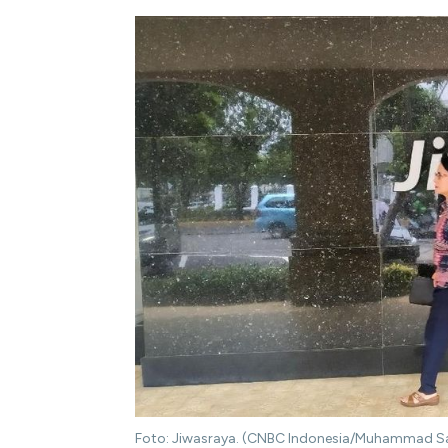
Foto: Jiwasraya. (CNBC Indonesia/Muhammad S