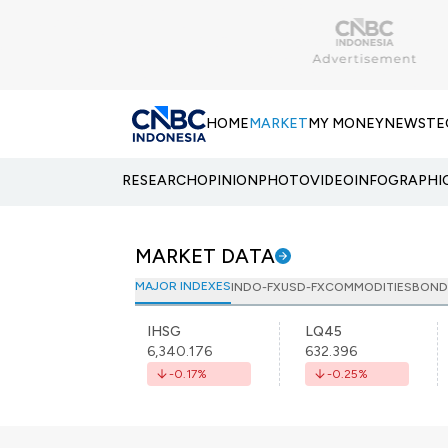
HOME
MARKET
MY MONEY
NEWS
TE
RESEARCH
OPINION
PHOTO
VIDEO
INFOGRAPHI
MARKET DATA
MAJOR INDEXES
INDO-FX
USD-FX
COMMODITIES
BOND
IHSG
LQ45
6,340.176
632.396
-0.17
%
-0.25
%