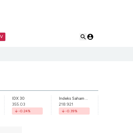
TV
IDX 30
Indeks Saham Syariah Indonesia
355.03
218.921
-0.24
%
-0.39
%