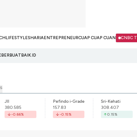
CH
LIFESTYLE
SHARIA
ENTREPRENEUR
CUAP CUAP CUAN
CNBC 
C
BERBUATBAIK.ID
S
JII
Pefindo i-Grade
Sri-Kehati
380.585
157.83
308.407
-0.66
%
-0.15
%
0.15
%