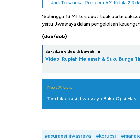
Alas Kaki Tumbuh Double Dig
Jadi Tersangka, Prospera AM Kelola 2 Re
"Sehingga 13 MI tersebut tidak bertindak 
yaitu Jiwasraya dalam pengelolaan keuangan
(dob/dob)
Saksikan video di bawah ini:
Video: Rupiah Melemah & Suku Bunga Tin
Next Article
Tim Likuidasi Jiwasraya Buka Opsi Hasil
#asuransi jiwasraya
#korupsi
#manaje