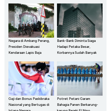
Negara di Ambang Perang,
Bank-Bank Diminta Siaga
Presiden Dievakuasi
Hadapi Petaka Besar,
Kendaraan Lapis Baja
Korbannya Sudah Banyak
Gaji dan Bonus Paskibraka
Potret Petani Garam
Nasional yang Bertugas di
Bahagia Panen Berkarung-
Istana Negara
karung Rejeki El Nino