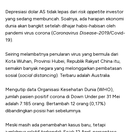
Depresiasi dolar AS tidak lepas dari
risk appetite
investor
yang sedang membuncah. Soalnya, ada harapan ekonomi
dunia akan bangkit setelah dihajar habis-habisan oleh
pandemi virus corona (
Coronavirus Disease-2019/
Covid-
19).
Seiring melambatnya penularan virus yang bermula dari
Kota Wuhan, Provinsi Hubei, Republik Rakyat China itu,
semakin banyak negara yang melonggarkan pembatasan
sosial (
social distancing
). Terbaru adalah Australia.
Mengutip data Organisasi Kesehatan Dunia (WHO),
jumlah pasien positif corona di Down Under per 31 Mei
adalah 7.185 orang. Bertambah 12 orang (0,17%)
dibandingkan posisi hari sebelumnya.
Meski masih ada penambahan kasus baru, tetapi
jumlahnya relatif terkendali. Sejak 12 April, persentase