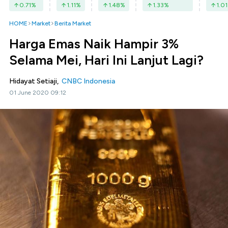
0.71
%
1.11
%
1.48
%
1.33
%
1.01
HOME
Market
Berita Market
Harga Emas Naik Hampir 3%
Selama Mei, Hari Ini Lanjut Lagi?
Hidayat Setiaji,
CNBC Indonesia
01 June 2020 09:12